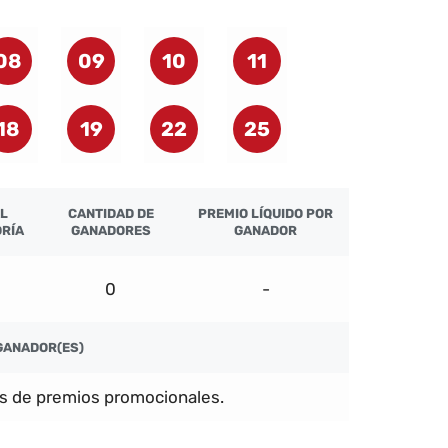
08
09
10
11
18
19
22
25
L
CANTIDAD DE
PREMIO LÍQUIDO POR
RÍA
GANADORES
GANADOR
0
-
GANADOR(ES)
s de premios promocionales.