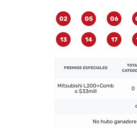
02
05
06
13
14
17
TOTA
PREMIOS ESPECIALES
CATEGO
Mitsubishi L200+Comb
0
o $33mill
No hubo ganadore