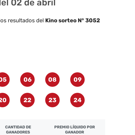
el 02 de abril
los resultados del
Kino sorteo N° 3052
05
06
08
09
20
22
23
24
CANTIDAD DE
PREMIO LÍQUIDO POR
GANADORES
GANADOR