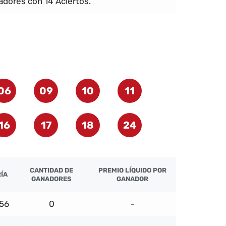
dores con 14 Aciertos.
06
09
10
11
16
17
18
24
CANTIDAD DE
PREMIO LÍQUIDO POR
ÍA
GANADORES
GANADOR
956
0
-