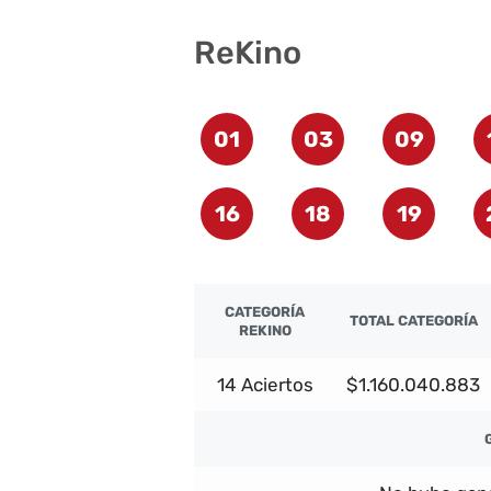
ReKino
01
03
09
16
18
19
CATEGORÍA
TOTAL CATEGORÍA
REKINO
14 Aciertos
$1.160.040.883