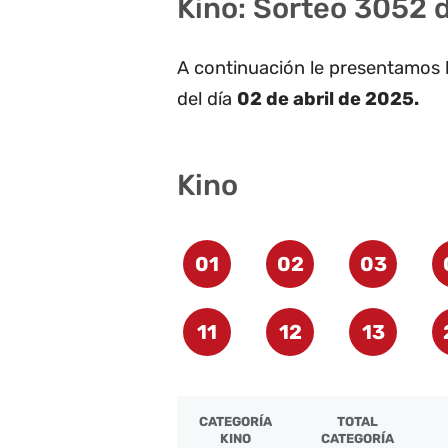
Kino: Sorteo 3052 d
A continuación le presentamos 
del día
02 de abril de 2025.
Kino
01
02
03
11
12
13
CATEGORÍA
TOTAL
KINO
CATEGORÍA