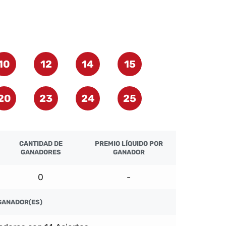
10
12
14
15
20
23
24
25
CANTIDAD DE
PREMIO LÍQUIDO POR
GANADORES
GANADOR
0
-
GANADOR(ES)