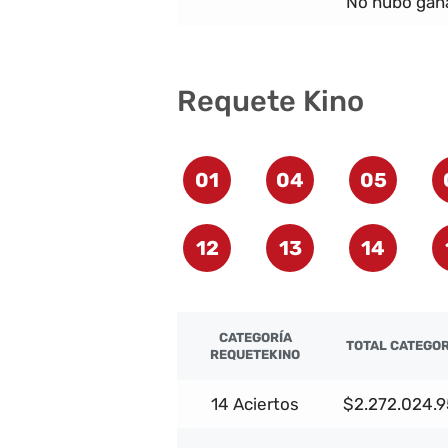
No hubo gana
Requete Kino
01
04
05
12
13
14
CATEGORÍA
TOTAL CATEGOR
REQUETEKINO
14 Aciertos
$2.272.024.