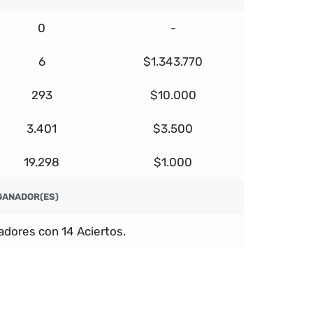
0
-
6
$1.343.770
293
$10.000
3.401
$3.500
19.298
$1.000
GANADOR(ES)
dores con 14 Aciertos.