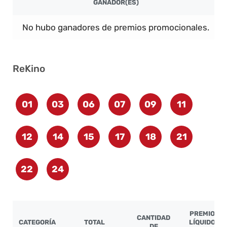
GANADOR(ES)
No hubo ganadores de premios promocionales.
ReKino
01
03
06
07
09
11
12
14
15
17
18
21
22
24
PREMIO
CANTIDAD
CATEGORÍA
TOTAL
LÍQUIDO
DE