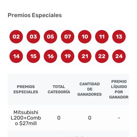
Premios Especiales
02
03
05
07
10
11
13
14
15
16
19
21
22
24
PREMIO
CANTIDAD
PREMIOS
TOTAL
LÍQUIDO
DE
ESPECIALES
CATEGORÍA
POR
GANADORES
GANADOR
Mitsubishi
L200+Comb
0
0
-
o $27mill