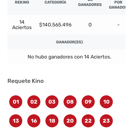
REKINO
CATEGORÍA
POR
GANADORES
GANADOR
14
$140.565.496
0
-
Aciertos
GANADOR(ES)
No hubo ganadores con 14 Aciertos.
Requete Kino
01
02
03
08
09
10
13
16
18
20
22
23