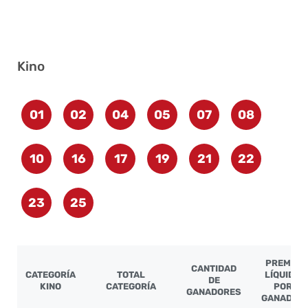
Kino
01
02
04
05
07
08
10
16
17
19
21
22
23
25
PREMIO
CANTIDAD
CATEGORÍA
TOTAL
LÍQUIDO
DE
KINO
CATEGORÍA
POR
GANADORES
GANADOR