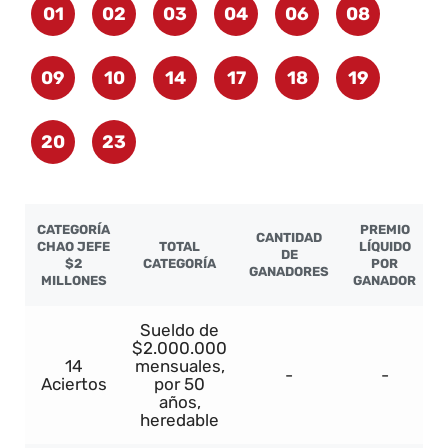
01
02
03
04
06
08
09
10
14
17
18
19
20
23
CATEGORÍA
PREMIO
CANTIDAD
CHAO JEFE
TOTAL
LÍQUIDO
DE
$2
CATEGORÍA
POR
GANADORES
MILLONES
GANADOR
Sueldo de
$2.000.000
14
mensuales,
-
-
Aciertos
por 50
años,
heredable