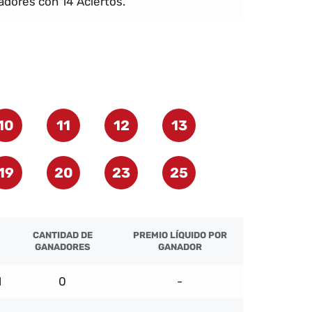
dores con 14 Aciertos.
10
11
12
13
19
20
23
25
CANTIDAD DE
PREMIO LÍQUIDO POR
GANADORES
GANADOR
1
0
-