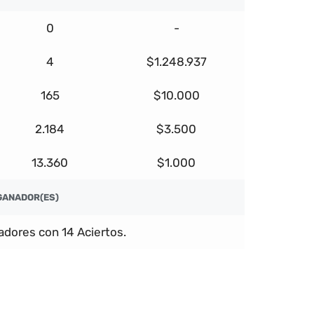
0
-
4
$1.248.937
165
$10.000
2.184
$3.500
13.360
$1.000
GANADOR(ES)
dores con 14 Aciertos.