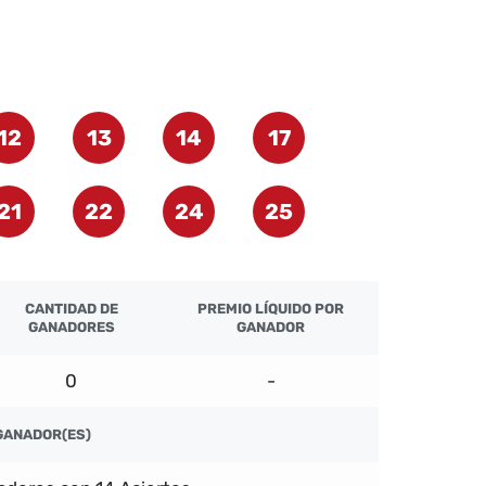
12
13
14
17
21
22
24
25
CANTIDAD DE
PREMIO LÍQUIDO POR
GANADORES
GANADOR
0
-
GANADOR(ES)