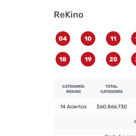
ReKino
04
10
11
18
19
20
CATEGORÍA
TOTAL
REKINO
CATEGORÍA
14 Aciertos
$60.866.730