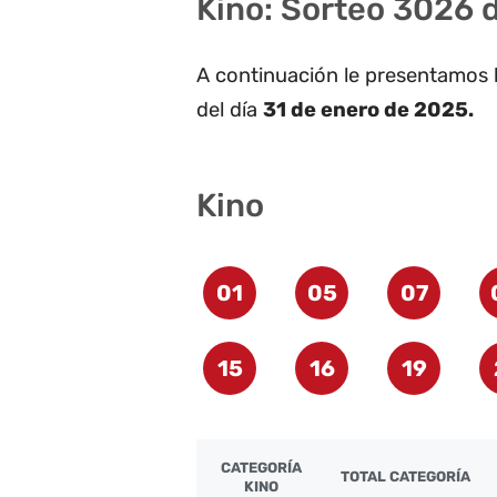
Kino: Sorteo 3026 d
A continuación le presentamos 
del día
31 de enero de 2025.
Kino
01
05
07
15
16
19
CATEGORÍA
TOTAL CATEGORÍA
KINO