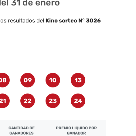
el 31 de enero
los resultados del
Kino sorteo N° 3026
08
09
10
13
21
22
23
24
CANTIDAD DE
PREMIO LÍQUIDO POR
GANADORES
GANADOR