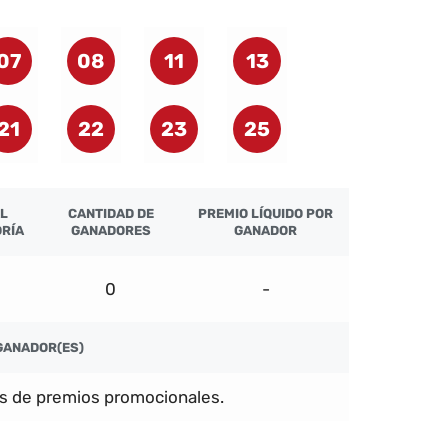
07
08
11
13
21
22
23
25
L
CANTIDAD DE
PREMIO LÍQUIDO POR
RÍA
GANADORES
GANADOR
0
-
GANADOR(ES)
s de premios promocionales.