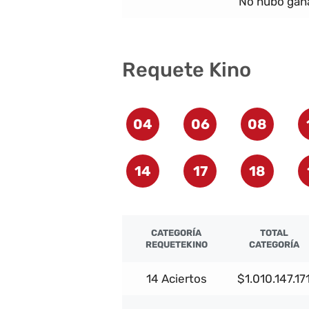
No hubo gana
Requete Kino
04
06
08
14
17
18
CATEGORÍA
TOTAL
REQUETEKINO
CATEGORÍA
14 Aciertos
$1.010.147.17