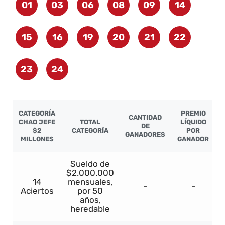
01
03
06
08
09
14
15
16
19
20
21
22
23
24
CATEGORÍA
PREMIO
CANTIDAD
CHAO JEFE
TOTAL
LÍQUIDO
DE
$2
CATEGORÍA
POR
GANADORES
MILLONES
GANADOR
Sueldo de
$2.000.000
14
mensuales,
-
-
Aciertos
por 50
años,
heredable