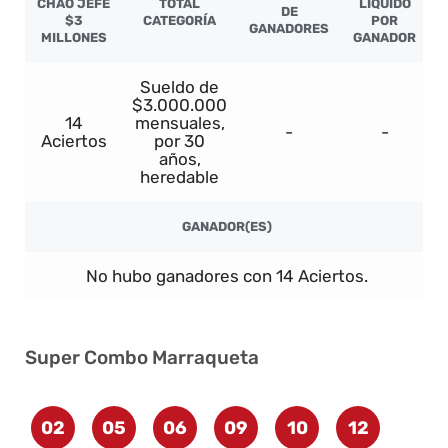
CHAO JEFE
TOTAL
LÍQUIDO
DE
$3
CATEGORÍA
POR
GANADORES
MILLONES
GANADOR
Sueldo de
$3.000.000
14
mensuales,
-
-
Aciertos
por 30
años,
heredable
GANADOR(ES)
No hubo ganadores con 14 Aciertos.
Super Combo Marraqueta
02
05
06
09
10
12