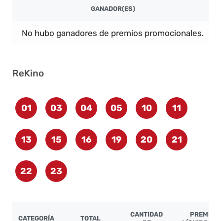
GANADOR(ES)
No hubo ganadores de premios promocionales.
ReKino
01
03
04
05
10
11
13
15
16
19
20
21
22
23
CANTIDAD
PREMIO
CATEGORÍA
TOTAL