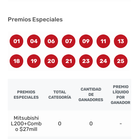
Premios Especiales
01
04
06
07
09
11
13
18
19
20
21
23
24
25
PREMIO
CANTIDAD
PREMIOS
TOTAL
LÍQUIDO
DE
ESPECIALES
CATEGORÍA
POR
GANADORES
GANADOR
Mitsubishi
L200+Comb
0
0
-
o $27mill