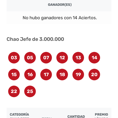
GANADOR(ES)
No hubo ganadores con 14 Aciertos.
Chao Jefe de 3.000.000
03
05
07
12
13
14
15
16
17
18
19
20
22
25
CATEGORÍA
PREMIO
CANTIDAD