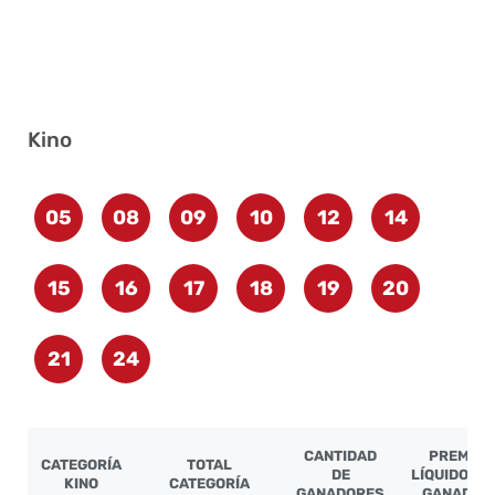
Kino
05
08
09
10
12
14
15
16
17
18
19
20
21
24
CANTIDAD
PREMIO
CATEGORÍA
TOTAL
DE
LÍQUIDO PO
KINO
CATEGORÍA
GANADORES
GANADOR