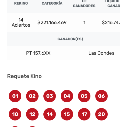
DE
LÍQUIDO PO
REKINO
CATEGORÍA
GANADORES
GANADOR
14
$221.166.469
1
$216.743.1
Aciertos
GANADOR(ES)
PT 157.6XX
Las Condes
Requete Kino
01
02
03
04
05
06
10
12
14
15
17
20