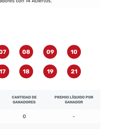
dores con 14 Aciertos.
07
08
09
10
17
18
19
21
CANTIDAD DE
PREMIO LÍQUIDO POR
GANADORES
GANADOR
0
-