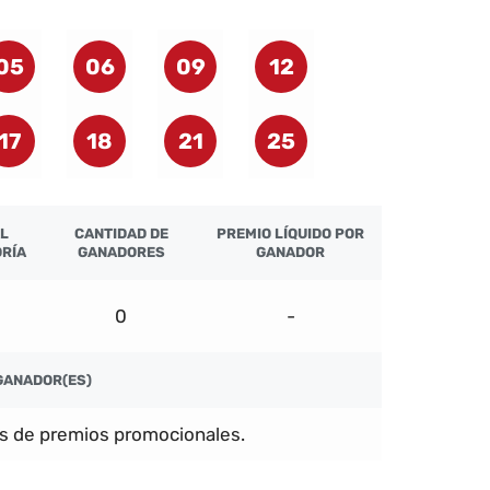
05
06
09
12
17
18
21
25
L
CANTIDAD DE
PREMIO LÍQUIDO POR
RÍA
GANADORES
GANADOR
0
-
GANADOR(ES)
s de premios promocionales.