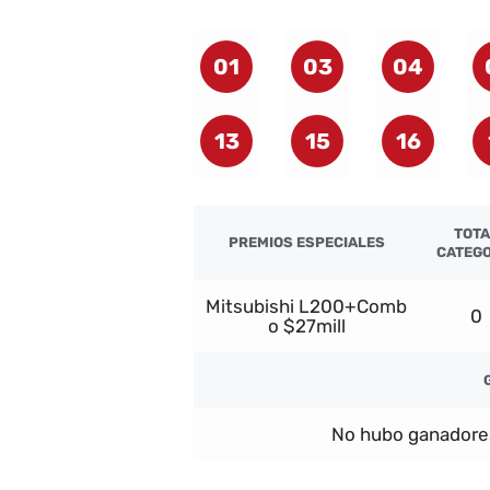
01
03
04
13
15
16
TOTA
PREMIOS ESPECIALES
CATEGO
Mitsubishi L200+Comb
0
o $27mill
No hubo ganadore