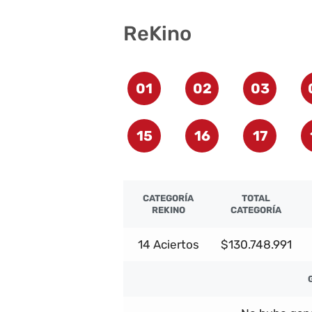
ReKino
01
02
03
15
16
17
CATEGORÍA
TOTAL
REKINO
CATEGORÍA
14 Aciertos
$130.748.991