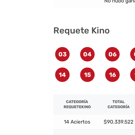
No hubo gana
Requete Kino
03
04
06
14
15
16
CATEGORÍA
TOTAL
REQUETEKINO
CATEGORÍA
14 Aciertos
$90.339.522