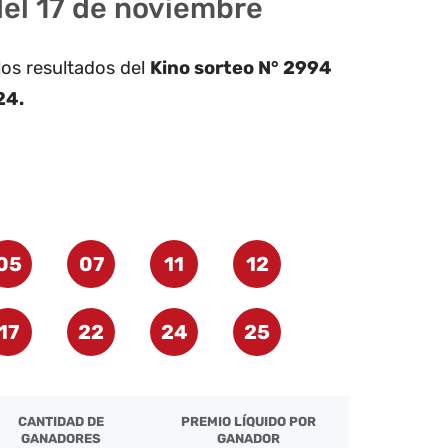
del 17 de noviembre
los resultados del
Kino sorteo N° 2994
24.
05
07
11
12
17
22
24
25
CANTIDAD DE
PREMIO LÍQUIDO POR
GANADORES
GANADOR