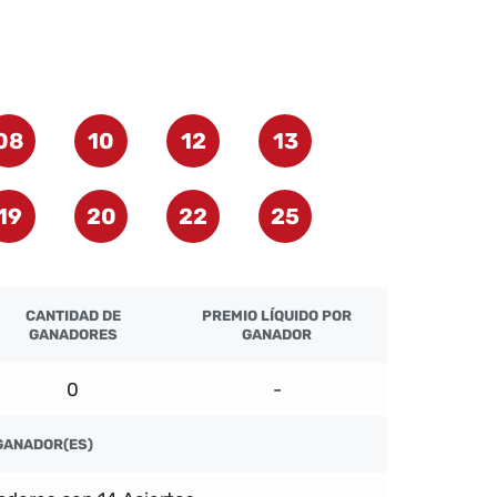
08
10
12
13
19
20
22
25
CANTIDAD DE
PREMIO LÍQUIDO POR
GANADORES
GANADOR
0
-
GANADOR(ES)