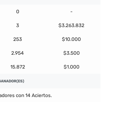
0
-
3
$3.263.832
253
$10.000
2.954
$3.500
15.872
$1.000
GANADOR(ES)
dores con 14 Aciertos.