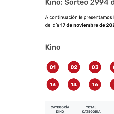
Kino: Sorteo 2994 
A continuación le presentamos 
del día
17 de noviembre de 20
Kino
01
02
03
13
14
16
CATEGORÍA
TOTAL
KINO
CATEGORÍA