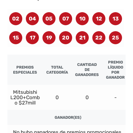
02
04
05
07
10
12
13
15
17
19
20
21
22
25
PREMIO
CANTIDAD
PREMIOS
TOTAL
LÍQUIDO
DE
ESPECIALES
CATEGORÍA
POR
GANADORES
GANADOR
Mitsubishi
L200+Comb
0
0
-
o $27mill
GANADOR(ES)
No hubo ganadores de premios promocionales.