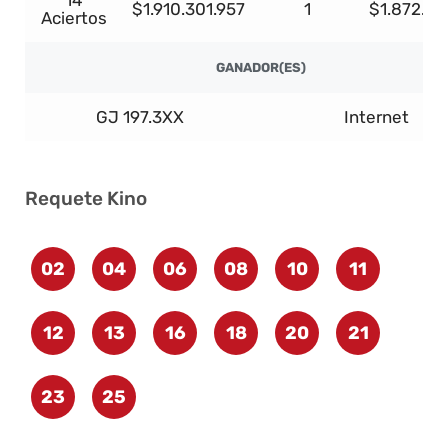
14
$1.910.301.957
1
$1.872.09
Aciertos
GANADOR(ES)
GJ 197.3XX
Internet
Requete Kino
02
04
06
08
10
11
12
13
16
18
20
21
23
25