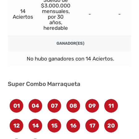
Sueldo de
$3.000.000
14
mensuales,
-
-
Aciertos
por 30
años,
heredable
GANADOR(ES)
No hubo ganadores con 14 Aciertos.
Super Combo Marraqueta
01
04
07
08
09
11
12
14
15
16
17
20