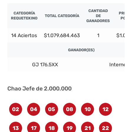
CANTIDAD
CATEGORÍA
PREMIO
TOTAL CATEGORÍA
DE
REQUETEKINO
POR 
GANADORES
14 Aciertos
$1.079.684.463
1
$1.058
GANADOR(ES)
GJ 176.5XX
Internet
Chao Jefe de 2.000.000
02
04
05
08
10
12
13
17
18
19
21
22