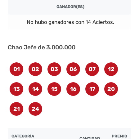
GANADOR(ES)
No hubo ganadores con 14 Aciertos.
Chao Jefe de 3.000.000
01
02
03
06
07
12
13
14
15
16
17
20
21
24
CATEGORÍA
PREMIO
CANTIDAD