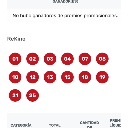
GANADOR(ES)
No hubo ganadores de premios promocionales.
ReKino
01
02
03
04
07
08
10
12
13
15
18
19
21
25
PREMIO
CANTIDAD
CATEGORÍA
TOTAL
LÍQUIDO
DE