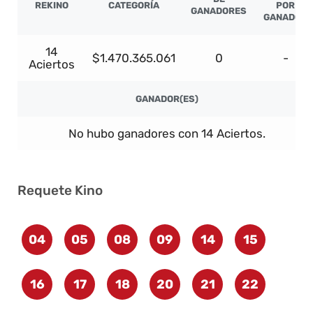
REKINO
CATEGORÍA
POR
GANADORES
GANADOR
14
$1.470.365.061
0
-
Aciertos
GANADOR(ES)
No hubo ganadores con 14 Aciertos.
Requete Kino
04
05
08
09
14
15
16
17
18
20
21
22