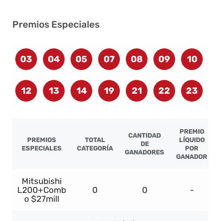
Premios Especiales
03
04
05
07
08
09
10
12
13
14
19
21
22
23
PREMIO
CANTIDAD
PREMIOS
TOTAL
LÍQUIDO
DE
ESPECIALES
CATEGORÍA
POR
GANADORES
GANADOR
Mitsubishi
L200+Comb
0
0
-
o $27mill