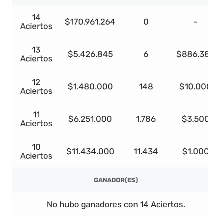
14
$170.961.264
0
-
Aciertos
13
$5.426.845
6
$886.385
Aciertos
12
$1.480.000
148
$10.000
Aciertos
11
$6.251.000
1.786
$3.500
Aciertos
10
$11.434.000
11.434
$1.000
Aciertos
GANADOR(ES)
No hubo ganadores con 14 Aciertos.