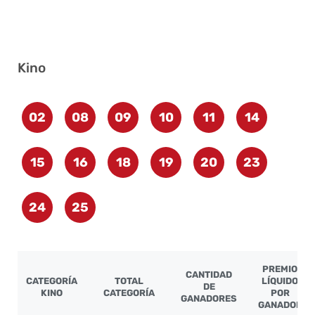
Kino
02
08
09
10
11
14
15
16
18
19
20
23
24
25
PREMIO
CANTIDAD
CATEGORÍA
TOTAL
LÍQUIDO
DE
KINO
CATEGORÍA
POR
GANADORES
GANADOR