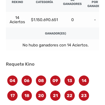
REKINO
CATEGORÍA
POR
GANADORES
GANADOR
14
$1.150.690.651
0
-
Aciertos
GANADOR(ES)
No hubo ganadores con 14 Aciertos.
Requete Kino
04
06
08
09
13
14
17
18
20
21
22
23