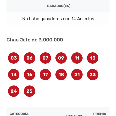
GANADOR(ES)
No hubo ganadores con 14 Aciertos.
Chao Jefe de 3.000.000
03
06
07
09
11
13
14
16
17
18
21
23
24
25
CATEGORÍA
PREMIO
CANTIDAD