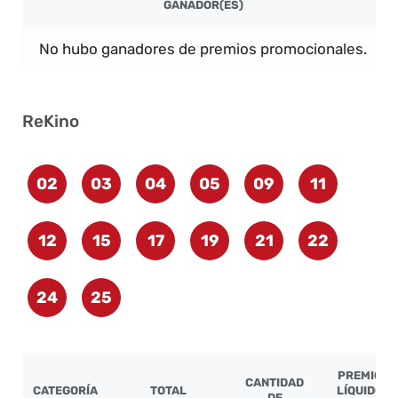
GANADOR(ES)
No hubo ganadores de premios promocionales.
ReKino
02
03
04
05
09
11
12
15
17
19
21
22
24
25
PREMIO
CANTIDAD
CATEGORÍA
TOTAL
LÍQUIDO
DE