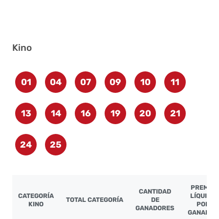
Kino
01
04
07
09
10
11
13
14
16
19
20
21
24
25
PREMIO
CANTIDAD
CATEGORÍA
LÍQUIDO
TOTAL CATEGORÍA
DE
KINO
POR
GANADORES
GANADOR