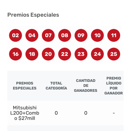
Premios Especiales
02
04
07
08
09
10
11
16
18
20
22
23
24
25
PREMIO
CANTIDAD
PREMIOS
TOTAL
LÍQUIDO
DE
ESPECIALES
CATEGORÍA
POR
GANADORES
GANADOR
Mitsubishi
L200+Comb
0
0
-
o $27mill