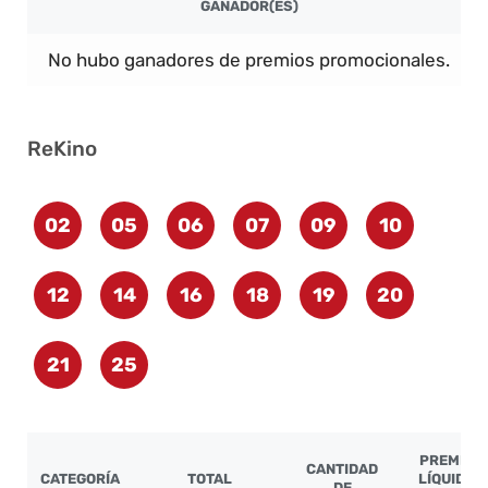
GANADOR(ES)
No hubo ganadores de premios promocionales.
ReKino
02
05
06
07
09
10
12
14
16
18
19
20
21
25
PREMIO
CANTIDAD
CATEGORÍA
TOTAL
LÍQUIDO
DE