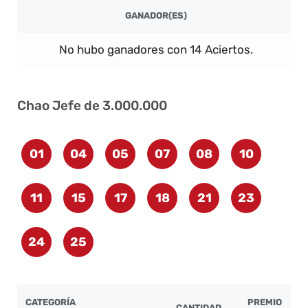
GANADOR(ES)
No hubo ganadores con 14 Aciertos.
Chao Jefe de 3.000.000
01
04
05
07
08
10
11
15
17
18
21
23
24
25
CATEGORÍA
PREMIO
CANTIDAD