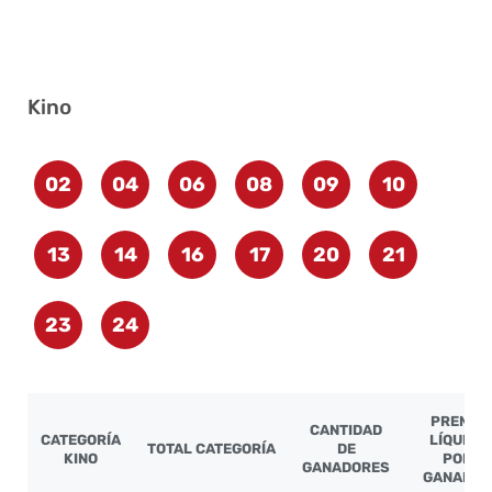
Kino
02
04
06
08
09
10
13
14
16
17
20
21
23
24
PREMIO
CANTIDAD
CATEGORÍA
LÍQUIDO
TOTAL CATEGORÍA
DE
KINO
POR
GANADORES
GANADOR