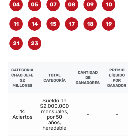
04
05
07
08
09
10
11
14
15
17
18
19
21
23
CATEGORÍA
PREMIO
CANTIDAD
CHAO JEFE
TOTAL
LÍQUIDO
DE
$2
CATEGORÍA
POR
GANADORES
MILLONES
GANADOR
Sueldo de
$2.000.000
14
mensuales,
-
-
Aciertos
por 50
años,
heredable