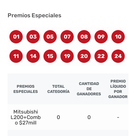
Premios Especiales
01
03
05
07
08
09
10
11
14
15
19
20
22
24
PREMIO
CANTIDAD
PREMIOS
TOTAL
LÍQUIDO
DE
ESPECIALES
CATEGORÍA
POR
GANADORES
GANADOR
Mitsubishi
L200+Comb
0
0
-
o $27mill