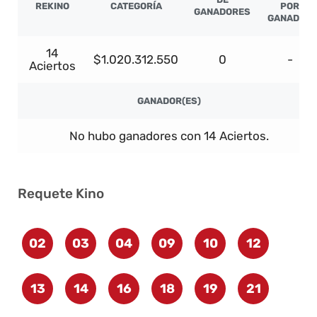
REKINO
CATEGORÍA
POR
GANADORES
GANADOR
14
$1.020.312.550
0
-
Aciertos
GANADOR(ES)
No hubo ganadores con 14 Aciertos.
Requete Kino
02
03
04
09
10
12
13
14
16
18
19
21