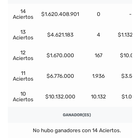
14
$1.620.408.901
0
-
Aciertos
13
$4.621.183
4
$1.132.1
Aciertos
12
$1.670.000
167
$10.00
Aciertos
11
$6.776.000
1.936
$3.500
Aciertos
10
$10.132.000
10.132
$1.000
Aciertos
GANADOR(ES)
No hubo ganadores con 14 Aciertos.