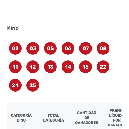
Kino
02
03
05
06
07
08
11
12
13
14
16
22
24
25
PREMIO
CANTIDAD
CATEGORÍA
TOTAL
LÍQUIDO
DE
KINO
CATEGORÍA
POR
GANADORES
GANADOR