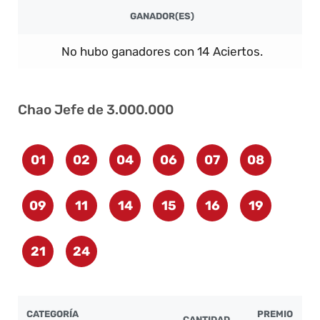
GANADOR(ES)
No hubo ganadores con 14 Aciertos.
Chao Jefe de 3.000.000
01
02
04
06
07
08
09
11
14
15
16
19
21
24
CATEGORÍA
PREMIO
CANTIDAD