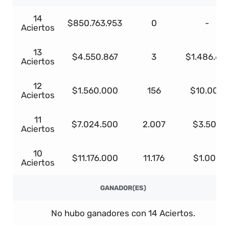
14
$850.763.953
0
-
Aciertos
13
$4.550.867
3
$1.486.617
Aciertos
12
$1.560.000
156
$10.000
Aciertos
11
$7.024.500
2.007
$3.500
Aciertos
10
$11.176.000
11.176
$1.000
Aciertos
GANADOR(ES)
No hubo ganadores con 14 Aciertos.