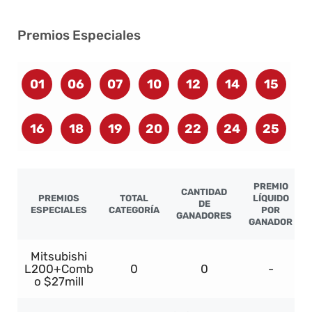
Premios Especiales
01
06
07
10
12
14
15
16
18
19
20
22
24
25
PREMIO
CANTIDAD
PREMIOS
TOTAL
LÍQUIDO
DE
ESPECIALES
CATEGORÍA
POR
GANADORES
GANADOR
Mitsubishi
L200+Comb
0
0
-
o $27mill