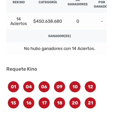
REKINO
CATEGORÍA
POR
GANADORES
GANADOR
14
$450.638.680
0
-
Aciertos
GANADOR(ES)
No hubo ganadores con 14 Aciertos.
Requete Kino
01
04
06
09
10
12
15
16
17
18
20
21