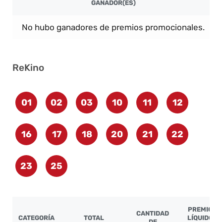
GANADOR(ES)
No hubo ganadores de premios promocionales.
ReKino
01
02
03
10
11
12
16
17
18
20
21
22
23
25
PREMIO
CANTIDAD
CATEGORÍA
TOTAL
LÍQUIDO
DE