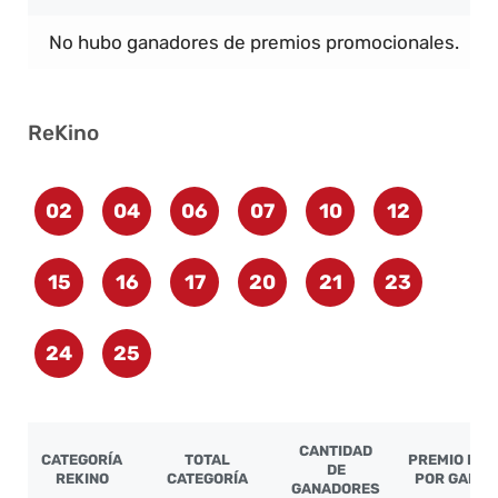
No hubo ganadores de premios promocionales.
ReKino
02
04
06
07
10
12
15
16
17
20
21
23
24
25
CANTIDAD
CATEGORÍA
TOTAL
PREMIO LÍQ
DE
REKINO
CATEGORÍA
POR GANA
GANADORES