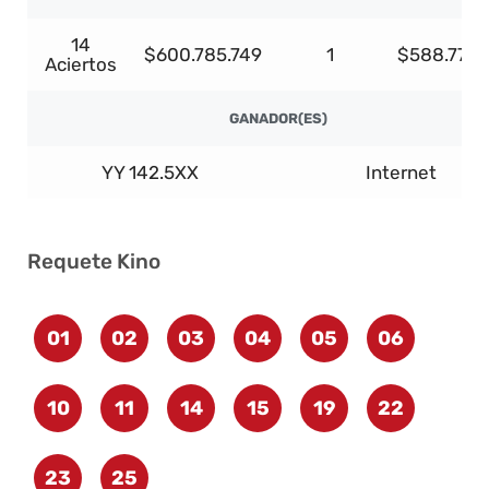
14
$600.785.749
1
$588.770.
Aciertos
GANADOR(ES)
YY 142.5XX
Internet
Requete Kino
01
02
03
04
05
06
10
11
14
15
19
22
23
25