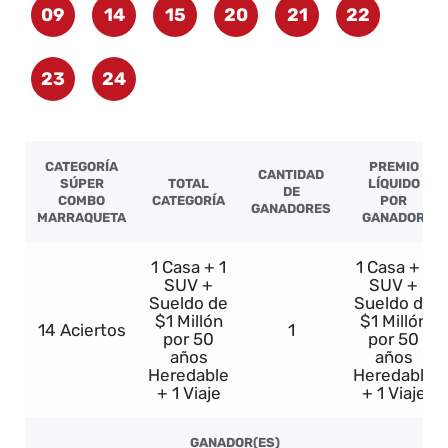
09
14
15
20
21
22
23
24
CATEGORÍA
PREMIO
CANTIDAD
SÚPER
TOTAL
LÍQUIDO
DE
COMBO
CATEGORÍA
POR
GANADORES
MARRAQUETA
GANADOR
1 Casa + 1
1 Casa + 1
SUV +
SUV +
Sueldo de
Sueldo de
$1 Millón
$1 Millón
14 Aciertos
1
por 50
por 50
años
años
Heredable
Heredable
+ 1 Viaje
+ 1 Viaje
GANADOR(ES)