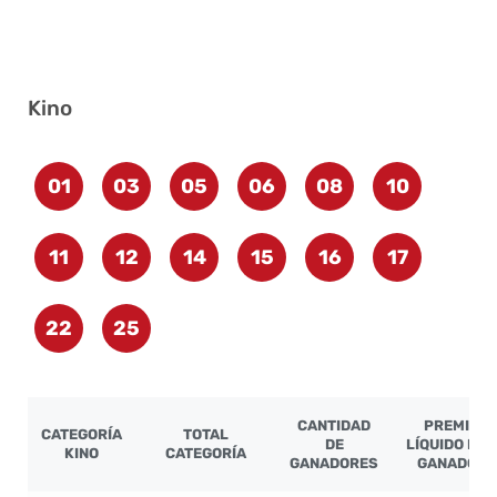
Kino
01
03
05
06
08
10
11
12
14
15
16
17
22
25
CANTIDAD
PREMIO
CATEGORÍA
TOTAL
DE
LÍQUIDO POR
KINO
CATEGORÍA
GANADORES
GANADOR