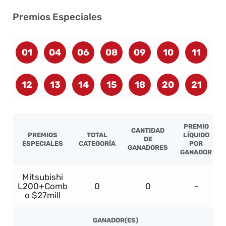
Premios Especiales
01
04
06
08
09
10
11
12
13
14
15
18
20
21
PREMIO
CANTIDAD
PREMIOS
TOTAL
LÍQUIDO
DE
ESPECIALES
CATEGORÍA
POR
GANADORES
GANADOR
Mitsubishi
L200+Comb
0
0
-
o $27mill
GANADOR(ES)