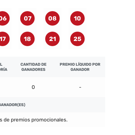
06
07
08
10
17
18
21
25
L
CANTIDAD DE
PREMIO LÍQUIDO POR
RÍA
GANADORES
GANADOR
0
-
GANADOR(ES)
s de premios promocionales.