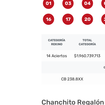
01
03
04
16
17
20
CATEGORÍA
TOTAL
REKINO
CATEGORÍA
14 Aciertos
$1.960.739.713
CB 238.8XX
Chanchito Regalón