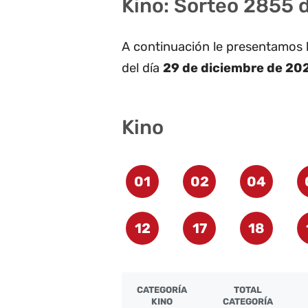
Kino: Sorteo 2855 
A continuación le presentamos 
del día
29 de diciembre de 20
Kino
01
02
04
12
17
18
CATEGORÍA
TOTAL
KINO
CATEGORÍA