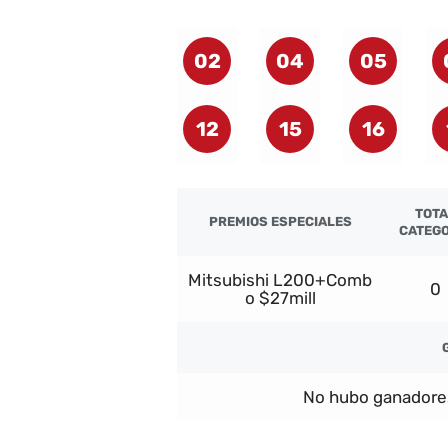
02
04
05
12
15
16
TOTA
PREMIOS ESPECIALES
CATEGO
Mitsubishi L200+Comb
0
o $27mill
No hubo ganadore