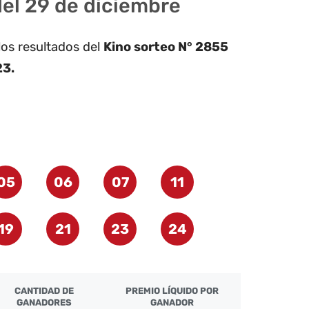
del 29 de diciembre
los resultados del
Kino sorteo N° 2855
23.
05
06
07
11
19
21
23
24
CANTIDAD DE
PREMIO LÍQUIDO POR
GANADORES
GANADOR