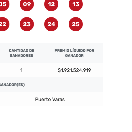
05
09
12
13
22
23
24
25
CANTIDAD DE
PREMIO LÍQUIDO POR
GANADORES
GANADOR
1
$1.921.524.919
GANADOR(ES)
Puerto Varas