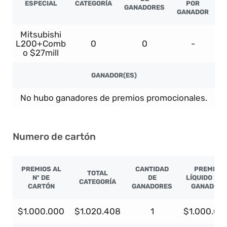
ESPECIAL
CATEGORÍA
POR
GANADORES
GANADOR
Mitsubishi
L200+Comb
0
0
-
o $27mill
GANADOR(ES)
No hubo ganadores de premios promocionales.
Numero de cartón
PREMIOS AL
CANTIDAD
PREMIO
TOTAL
Nº DE
DE
LÍQUIDO PO
CATEGORÍA
CARTÓN
GANADORES
GANADOR
$1.000.000
$1.020.408
1
$1.000.00