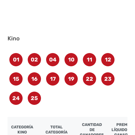
Kino
01
02
04
10
11
12
15
16
17
19
22
23
24
25
CANTIDAD
PREMIO
CATEGORÍA
TOTAL
DE
LÍQUIDO PO
KINO
CATEGORÍA
GANADORES
GANADOR