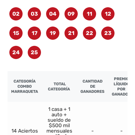
02
03
04
09
11
12
15
17
19
21
22
23
24
25
PREMIO
CATEGORÍA
CANTIDAD
TOTAL
LÍQUIDO
COMBO
DE
CATEGORÍA
POR
MARRAQUETA
GANADORES
GANADOR
1 casa + 1
auto +
sueldo de
$500 mil
14 Aciertos
mensuales
-
-