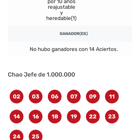
por 10 años
reajustable
y
heredable(1)
GANADOR(ES)
No hubo ganadores con 14 Aciertos.
Chao Jefe de 1.000.000
02
03
06
07
09
11
14
16
18
19
22
23
24
25