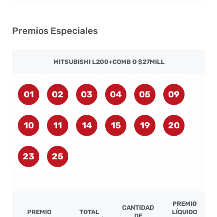
Premios Especiales
MITSUBISHI L200+COMB O $27MILL
01
02
03
04
05
09
10
11
14
15
19
20
23
25
PREMIO
CANTIDAD
PREMIO
TOTAL
LÍQUIDO
DE