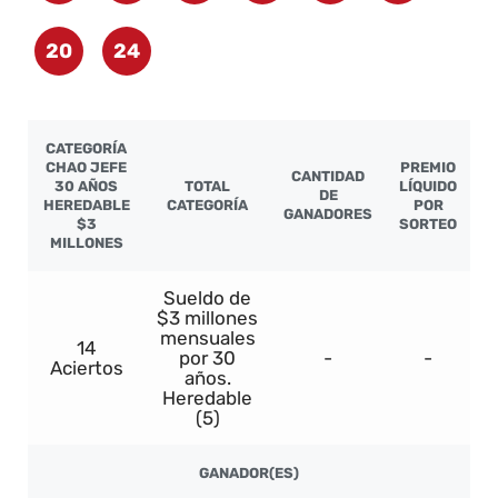
20
24
CATEGORÍA
CHAO JEFE
PREMIO
CANTIDAD
30 AÑOS
TOTAL
LÍQUIDO
DE
HEREDABLE
CATEGORÍA
POR
GANADORES
$3
SORTEO
MILLONES
Sueldo de
$3 millones
mensuales
14
por 30
-
-
Aciertos
años.
Heredable
(5)
GANADOR(ES)