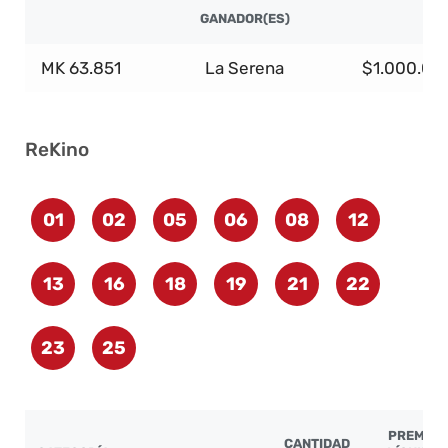
GANADOR(ES)
MK 63.851
La Serena
$1.000.00
ReKino
01
02
05
06
08
12
13
16
18
19
21
22
23
25
PREMIO
CANTIDAD