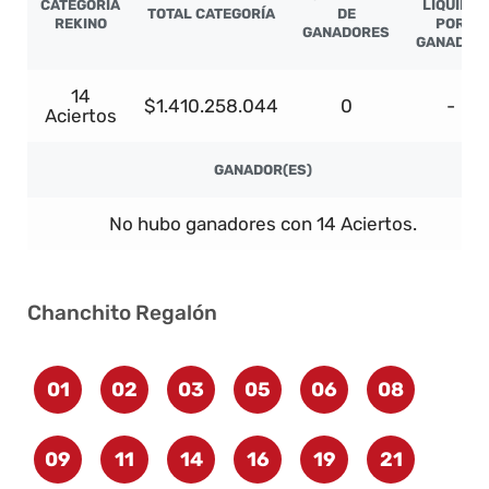
CATEGORÍA
LÍQUIDO
TOTAL CATEGORÍA
DE
REKINO
POR
GANADORES
GANADOR
14
$1.410.258.044
0
-
Aciertos
GANADOR(ES)
No hubo ganadores con 14 Aciertos.
Chanchito Regalón
01
02
03
05
06
08
09
11
14
16
19
21