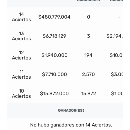
14
$480.779.004
0
-
Aciertos
13
$6.718.129
3
$2.194.58
Aciertos
12
$1.940.000
194
$10.000
Aciertos
11
$7.710.000
2.570
$3.000
Aciertos
10
$15.872.000
15.872
$1.000
Aciertos
GANADOR(ES)
No hubo ganadores con 14 Aciertos.