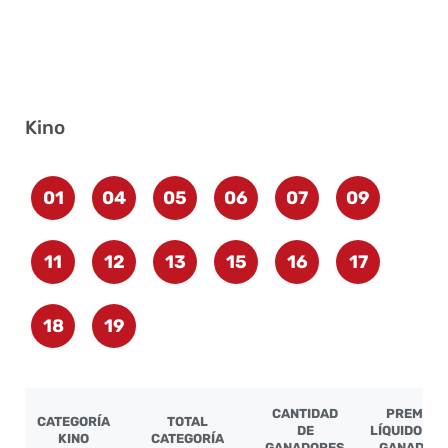
Kino
01
04
05
06
07
09
11
12
13
15
16
17
18
19
CANTIDAD
PREMIO
CATEGORÍA
TOTAL
DE
LÍQUIDO PO
KINO
CATEGORÍA
GANADORES
GANADOR