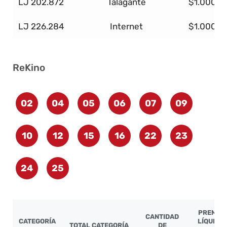
LJ 202.872
Talagante
$1.000.0
LJ 226.284
Internet
$1.000.0
ReKino
02
04
05
06
07
09
10
12
15
16
22
23
24
25
PREMIO
CANTIDAD
CATEGORÍA
LÍQUIDO
TOTAL CATEGORÍA
DE