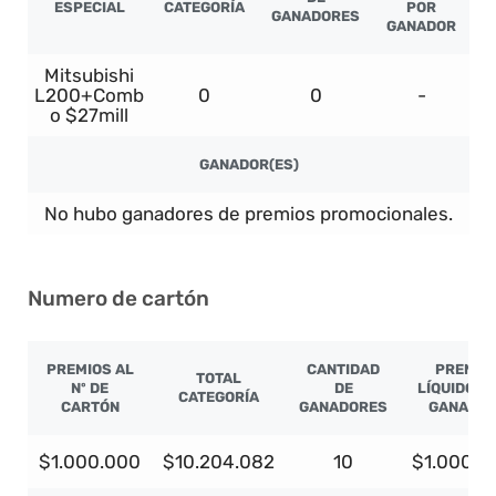
ESPECIAL
CATEGORÍA
POR
GANADORES
GANADOR
Mitsubishi
L200+Comb
0
0
-
o $27mill
GANADOR(ES)
No hubo ganadores de premios promocionales.
Numero de cartón
PREMIOS AL
CANTIDAD
PREMIO
TOTAL
Nº DE
DE
LÍQUIDO P
CATEGORÍA
CARTÓN
GANADORES
GANADO
$1.000.000
$10.204.082
10
$1.000.0