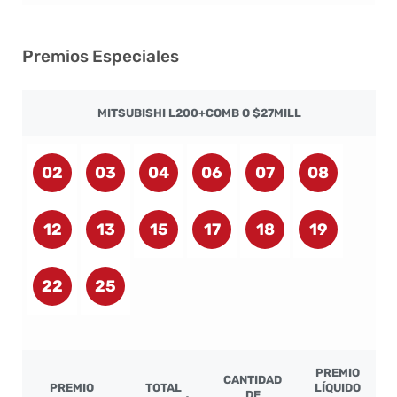
Premios Especiales
MITSUBISHI L200+COMB O $27MILL
02
03
04
06
07
08
12
13
15
17
18
19
22
25
PREMIO
CANTIDAD
PREMIO
TOTAL
LÍQUIDO
DE