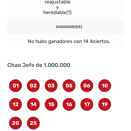
reajustable
y
heredable(1)
GANADOR(ES)
No hubo ganadores con 14 Aciertos.
Chao Jefe de 1.000.000
01
02
03
05
06
10
12
14
15
16
17
19
20
25