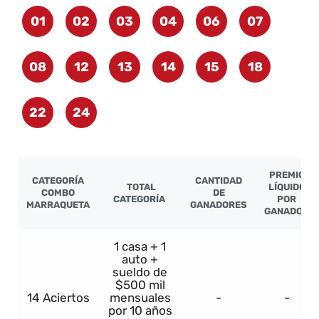
01
02
03
04
06
07
08
12
13
14
15
18
22
24
PREMIO
CATEGORÍA
CANTIDAD
TOTAL
LÍQUIDO
COMBO
DE
CATEGORÍA
POR
MARRAQUETA
GANADORES
GANADOR
1 casa + 1
auto +
sueldo de
$500 mil
14 Aciertos
mensuales
-
-
por 10 años