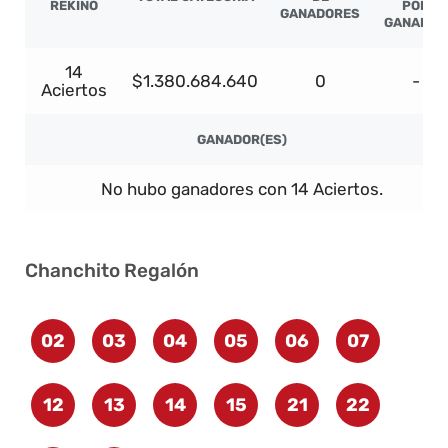
REKINO
POR
GANADORES
GANADOR
14
$1.380.684.640
0
-
Aciertos
GANADOR(ES)
No hubo ganadores con 14 Aciertos.
Chanchito Regalón
02
03
04
05
06
07
12
13
14
15
21
22