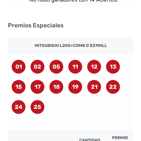
Premios Especiales
MITSUBISHI L200+COMB O $27MILL
01
02
05
11
12
13
15
17
18
19
21
22
24
25
PREMIO
CANTIDAD