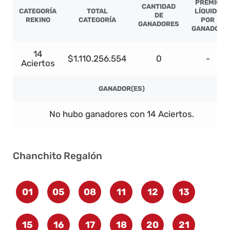
PREMIO
CANTIDAD
CATEGORÍA
TOTAL
LÍQUIDO
DE
REKINO
CATEGORÍA
POR
GANADORES
GANADOR
14
$1.110.256.554
0
-
Aciertos
GANADOR(ES)
No hubo ganadores con 14 Aciertos.
Chanchito Regalón
01
05
08
11
12
13
15
16
17
18
20
21