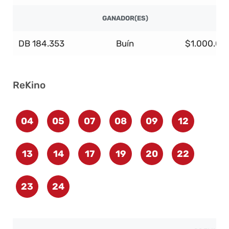
GANADOR(ES)
DB 184.353
Buín
$1.000.00
ReKino
04
05
07
08
09
12
13
14
17
19
20
22
23
24