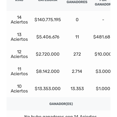
GANADORES
GANADOR
14
$140.775.195
0
-
Aciertos
13
$5.406.676
11
$481.686
Aciertos
12
$2.720.000
272
$10.000
Aciertos
11
$8.142.000
2.714
$3.000
Aciertos
10
$13.353.000
13.353
$1.000
Aciertos
GANADOR(ES)
No hubo ganadores con 14 Aciertos.