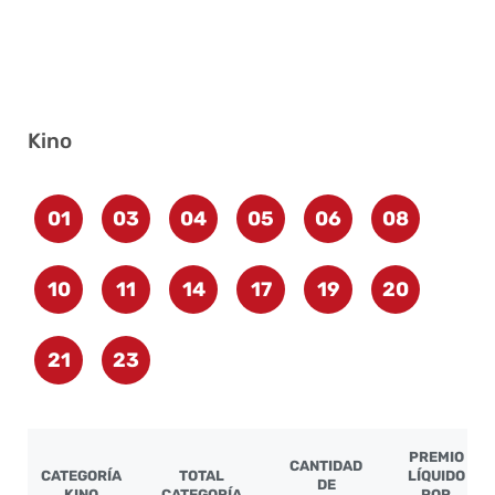
Kino
01
03
04
05
06
08
10
11
14
17
19
20
21
23
PREMIO
CANTIDAD
CATEGORÍA
TOTAL
LÍQUIDO
DE
KINO
CATEGORÍA
POR