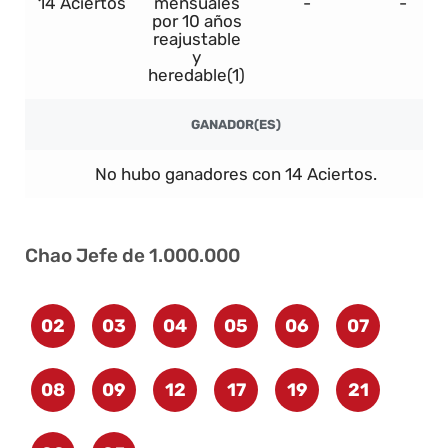
14 Aciertos
mensuales
-
-
por 10 años
reajustable
y
heredable(1)
GANADOR(ES)
No hubo ganadores con 14 Aciertos.
Chao Jefe de 1.000.000
02
03
04
05
06
07
08
09
12
17
19
21