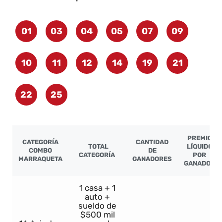
01
03
04
05
07
09
10
11
12
14
19
21
22
25
PREMIO
CATEGORÍA
CANTIDAD
TOTAL
LÍQUIDO
COMBO
DE
CATEGORÍA
POR
MARRAQUETA
GANADORES
GANADOR
1 casa + 1
auto +
sueldo de
$500 mil