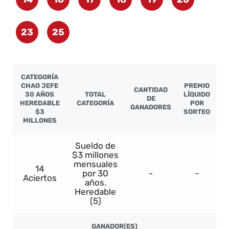
23
25
CATEGORÍA
CHAO JEFE
PREMIO
CANTIDAD
30 AÑOS
TOTAL
LÍQUIDO
DE
HEREDABLE
CATEGORÍA
POR
GANADORES
$3
SORTEO
MILLONES
Sueldo de
$3 millones
mensuales
14
por 30
-
-
Aciertos
años.
Heredable
(5)
GANADOR(ES)