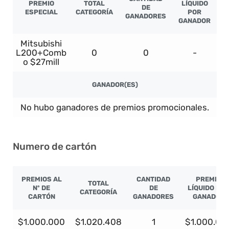
PREMIO
TOTAL
LÍQUIDO
DE
ESPECIAL
CATEGORÍA
POR
GANADORES
GANADOR
Mitsubishi
L200+Comb
0
0
-
o $27mill
GANADOR(ES)
No hubo ganadores de premios promocionales.
Numero de cartón
PREMIOS AL
CANTIDAD
PREMIO
TOTAL
Nº DE
DE
LÍQUIDO PO
CATEGORÍA
CARTÓN
GANADORES
GANADOR
$1.000.000
$1.020.408
1
$1.000.00