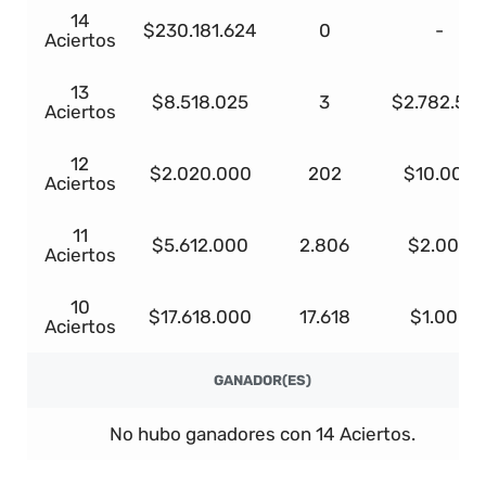
14
$230.181.624
0
-
Aciertos
13
$8.518.025
3
$2.782.55
Aciertos
12
$2.020.000
202
$10.000
Aciertos
11
$5.612.000
2.806
$2.000
Aciertos
10
$17.618.000
17.618
$1.000
Aciertos
GANADOR(ES)
No hubo ganadores con 14 Aciertos.