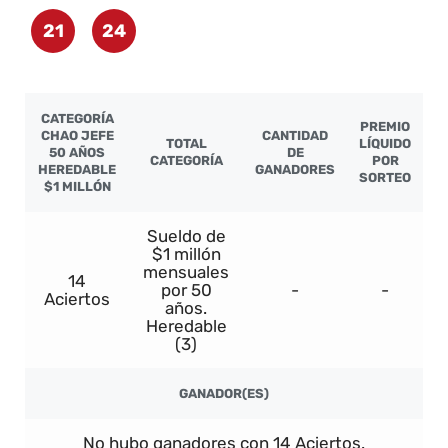
21
24
CATEGORÍA
PREMIO
CHAO JEFE
CANTIDAD
TOTAL
LÍQUIDO
50 AÑOS
DE
CATEGORÍA
POR
HEREDABLE
GANADORES
SORTEO
$1 MILLÓN
Sueldo de
$1 millón
mensuales
14
por 50
-
-
Aciertos
años.
Heredable
(3)
GANADOR(ES)
No hubo ganadores con 14 Aciertos.