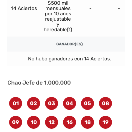
$500 mil
14 Aciertos
mensuales
-
-
por 10 años
reajustable
y
heredable(1)
GANADOR(ES)
No hubo ganadores con 14 Aciertos.
Chao Jefe de 1.000.000
01
02
03
04
05
08
09
10
12
16
18
19