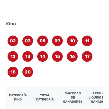
Kino
02
03
05
09
10
11
12
13
14
15
16
17
18
20
CANTIDAD
PREMIO
CATEGORÍA
TOTAL
DE
LÍQUIDO POR
KINO
CATEGORÍA
GANADORES
GANADOR