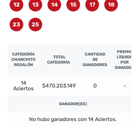
12
13
14
15
17
18
23
25
PREMIO
CATEGORÍA
CANTIDAD
TOTAL
LÍQUIDO
CHANCHITO
DE
CATEGORÍA
POR
REGALÓN
GANADORES
GANADOR
14
$470.203.149
0
-
Aciertos
GANADOR(ES)
No hubo ganadores con 14 Aciertos.