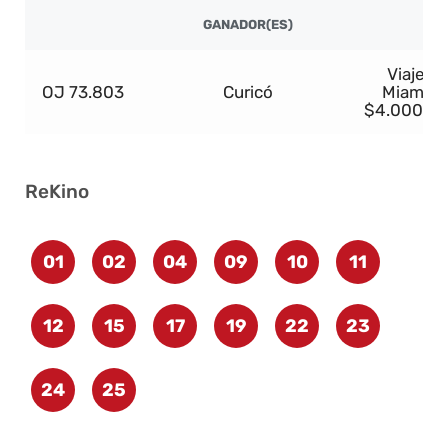
GANADOR(ES)
Viaje a
OJ 73.803
Curicó
Miami o
$4.000.0
ReKino
01
02
04
09
10
11
12
15
17
19
22
23
24
25