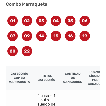
Combo Marraqueta
01
02
03
04
05
06
07
09
14
15
16
19
20
22
PREMIO
CATEGORÍA
CANTIDAD
TOTAL
LÍQUIDO
COMBO
DE
CATEGORÍA
POR
MARRAQUETA
GANADORES
GANADOR
1 casa + 1
auto +
sueldo de