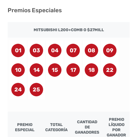
Premios Especiales
MITSUBISHI L200+COMB O $27MILL
01
03
04
07
08
09
10
14
15
17
18
22
24
25
PREMIO
CANTIDAD
PREMIO
TOTAL
LÍQUIDO
DE
ESPECIAL
CATEGORÍA
POR
GANADORES
GANADOR