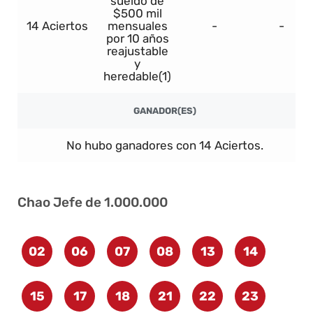
sueldo de
$500 mil
14 Aciertos
mensuales
-
-
por 10 años
reajustable
y
heredable(1)
GANADOR(ES)
No hubo ganadores con 14 Aciertos.
Chao Jefe de 1.000.000
02
06
07
08
13
14
15
17
18
21
22
23