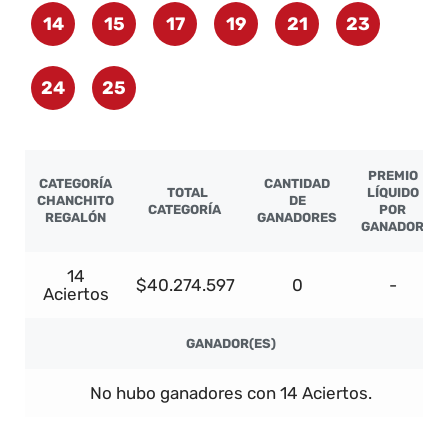
14
15
17
19
21
23
24
25
PREMIO
CATEGORÍA
CANTIDAD
TOTAL
LÍQUIDO
CHANCHITO
DE
CATEGORÍA
POR
REGALÓN
GANADORES
GANADOR
14
$40.274.597
0
-
Aciertos
GANADOR(ES)
No hubo ganadores con 14 Aciertos.