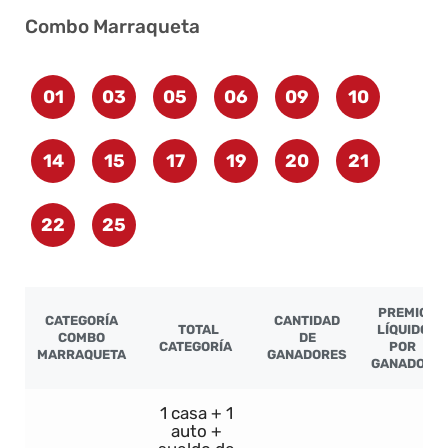
Combo Marraqueta
01
03
05
06
09
10
14
15
17
19
20
21
22
25
PREMIO
CATEGORÍA
CANTIDAD
TOTAL
LÍQUIDO
COMBO
DE
CATEGORÍA
POR
MARRAQUETA
GANADORES
GANADOR
1 casa + 1
auto +