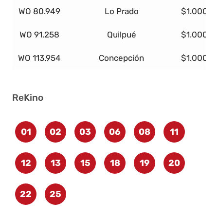
WO 80.949
Lo Prado
$1.000.0
WO 91.258
Quilpué
$1.000.0
WO 113.954
Concepción
$1.000.0
ReKino
01
02
03
06
08
11
12
13
15
18
19
20
22
25