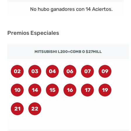
No hubo ganadores con 14 Aciertos.
Premios Especiales
MITSUBISHI L200+COMB O $27MILL
02
03
04
06
07
09
10
14
15
16
17
19
21
22