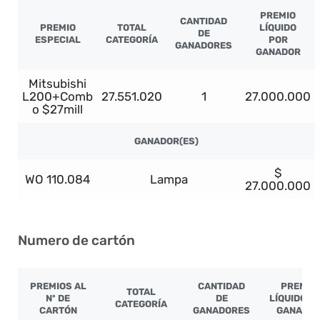
PREMIO
CANTIDAD
PREMIO
TOTAL
LÍQUIDO
DE
ESPECIAL
CATEGORÍA
POR
GANADORES
GANADOR
Mitsubishi
L200+Comb
27.551.020
1
27.000.000
o $27mill
GANADOR(ES)
$
WO 110.084
Lampa
27.000.000
Numero de cartón
PREMIOS AL
CANTIDAD
PREMIO
TOTAL
Nº DE
DE
LÍQUIDO P
CATEGORÍA
CARTÓN
GANADORES
GANADO