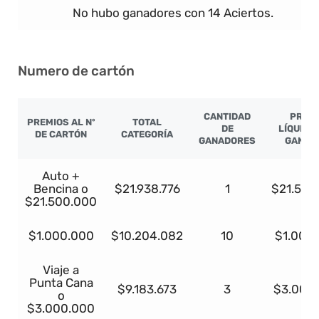
No hubo ganadores con 14 Aciertos.
Numero de cartón
CANTIDAD
PREM
PREMIOS AL Nº
TOTAL
DE
LÍQUIDO
DE CARTÓN
CATEGORÍA
GANADORES
GANAD
Auto +
Bencina o
$21.938.776
1
$21.500
$21.500.000
$1.000.000
$10.204.082
10
$1.000
Viaje a
Punta Cana
$9.183.673
3
$3.000
o
$3.000.000