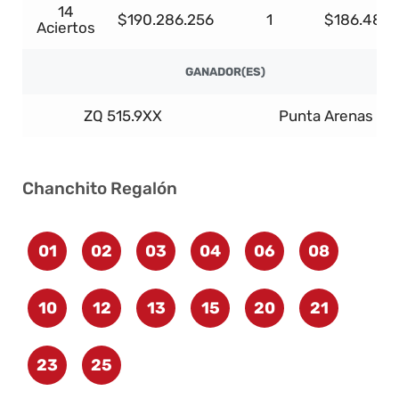
14
$190.286.256
1
$186.480.
Aciertos
GANADOR(ES)
ZQ 515.9XX
Punta Arenas
Chanchito Regalón
01
02
03
04
06
08
10
12
13
15
20
21
23
25