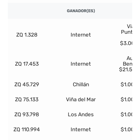
GANADOR(ES)
Viaje
Punta 
ZQ 1.328
Internet
o
$3.000
Auto
ZQ 17.453
Internet
Bencin
$21.500
ZQ 45.729
Chillán
$1.000
ZQ 75.133
Viña del Mar
$1.000
ZQ 93.798
Los Andes
$1.000
ZQ 110.994
Internet
$1.000