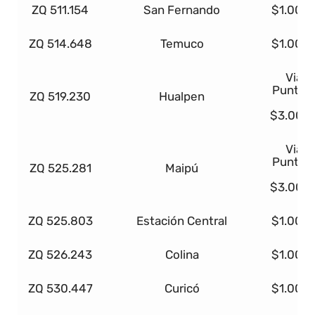
ZQ 511.154
San Fernando
$1.000
ZQ 514.648
Temuco
$1.000
Viaje
Punta 
ZQ 519.230
Hualpen
o
$3.000
Viaje
Punta 
ZQ 525.281
Maipú
o
$3.000
ZQ 525.803
Estación Central
$1.000
ZQ 526.243
Colina
$1.000
ZQ 530.447
Curicó
$1.000