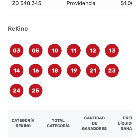
ZQ 540.345
Providencia
$1.000
ReKino
03
05
10
11
12
13
14
16
18
19
21
23
24
25
CANTIDAD
PREMIO
CATEGORÍA
TOTAL
DE
LÍQUIDO P
REKINO
CATEGORÍA
GANADORES
GANADO