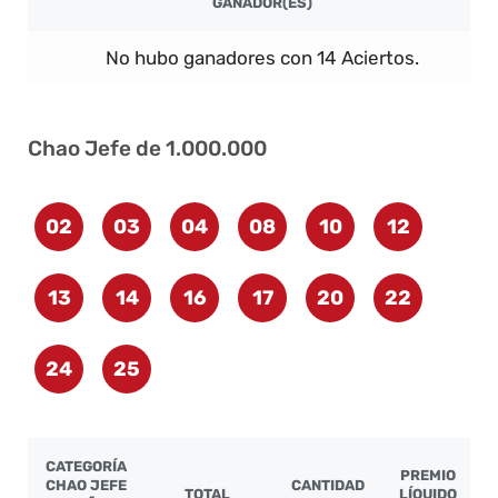
GANADOR(ES)
No hubo ganadores con 14 Aciertos.
Chao Jefe de 1.000.000
02
03
04
08
10
12
13
14
16
17
20
22
24
25
CATEGORÍA
PREMIO
CHAO JEFE
CANTIDAD
TOTAL
LÍQUIDO