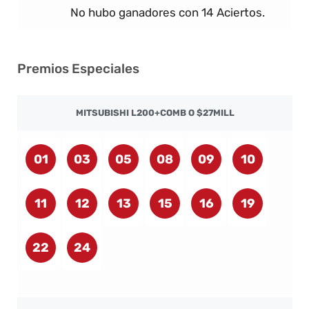
No hubo ganadores con 14 Aciertos.
Premios Especiales
MITSUBISHI L200+COMB O $27MILL
01
03
05
08
09
10
11
12
13
15
16
19
22
24