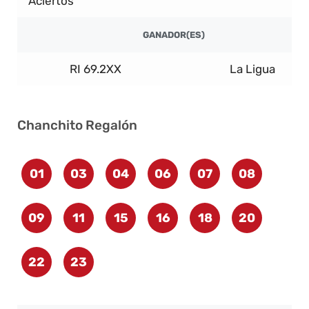
Aciertos
GANADOR(ES)
RI 69.2XX
La Ligua
Chanchito Regalón
01
03
04
06
07
08
09
11
15
16
18
20
22
23