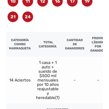
10
11
12
16
17
19
21
24
PREMIO
CATEGORÍA
CANTIDAD
TOTAL
LÍQUIDO
COMBO
DE
CATEGORÍA
POR
MARRAQUETA
GANADORES
GANADOR
1 casa + 1
auto +
sueldo de
$500 mil
14 Aciertos
mensuales
-
-
por 10 años
reajustable
y
heredable(1)