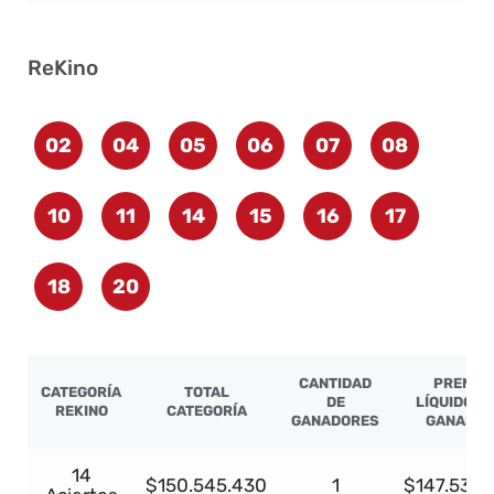
ReKino
02
04
05
06
07
08
10
11
14
15
16
17
18
20
CANTIDAD
PREMIO
CATEGORÍA
TOTAL
DE
LÍQUIDO P
REKINO
CATEGORÍA
GANADORES
GANADO
14
$150.545.430
1
$147.534.