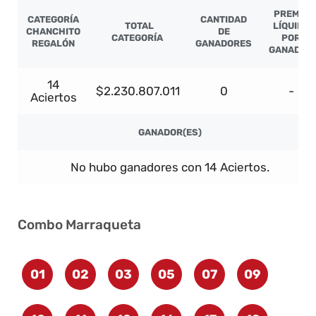
PREMIO
CATEGORÍA
CANTIDAD
TOTAL
LÍQUIDO
CHANCHITO
DE
CATEGORÍA
POR
REGALÓN
GANADORES
GANADOR
14
$2.230.807.011
0
-
Aciertos
GANADOR(ES)
No hubo ganadores con 14 Aciertos.
Combo Marraqueta
01
02
03
05
07
09