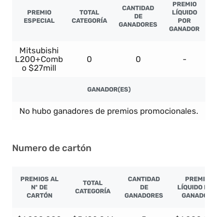
PREMIO
CANTIDAD
PREMIO
TOTAL
LÍQUIDO
DE
ESPECIAL
CATEGORÍA
POR
GANADORES
GANADOR
Mitsubishi
L200+Comb
0
0
-
o $27mill
GANADOR(ES)
No hubo ganadores de premios promocionales.
Numero de cartón
PREMIOS AL
CANTIDAD
PREMIO
TOTAL
Nº DE
DE
LÍQUIDO POR
CATEGORÍA
CARTÓN
GANADORES
GANADOR