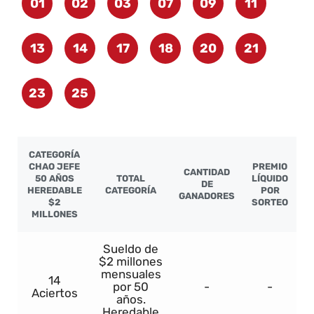
01
02
03
07
09
11
13
14
17
18
20
21
23
25
CATEGORÍA
CHAO JEFE
PREMIO
CANTIDAD
50 AÑOS
TOTAL
LÍQUIDO
DE
HEREDABLE
CATEGORÍA
POR
GANADORES
$2
SORTEO
MILLONES
Sueldo de
$2 millones
mensuales
14
por 50
-
-
Aciertos
años.
Heredable