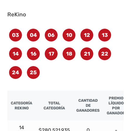
ReKino
03
04
06
10
12
13
14
16
17
18
21
22
24
25
PREMIO
CANTIDAD
CATEGORÍA
TOTAL
LÍQUIDO
DE
REKINO
CATEGORÍA
POR
GANADORES
GANADOR
14
$280.521.935
0
-