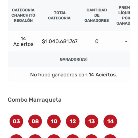
PREMIO
CATEGORÍA
CANTIDAD
TOTAL
LÍQUIDO
CHANCHITO
DE
CATEGORÍA
POR
REGALÓN
GANADORES
GANADOR
14
$1.040.681.767
0
-
Aciertos
GANADOR(ES)
No hubo ganadores con 14 Aciertos.
Combo Marraqueta
03
08
10
12
13
14