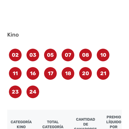
Kino
02
03
05
07
08
10
11
16
17
18
20
21
23
24
PREMIO
CANTIDAD
CATEGORÍA
TOTAL
LÍQUIDO
DE
KINO
CATEGORÍA
POR