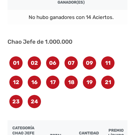
GANADOR(ES)
No hubo ganadores con 14 Aciertos.
Chao Jefe de 1.000.000
01
02
06
07
09
11
12
16
17
18
19
21
23
24
CATEGORÍA
PREMIO
CHAO JEFE
CANTIDAD