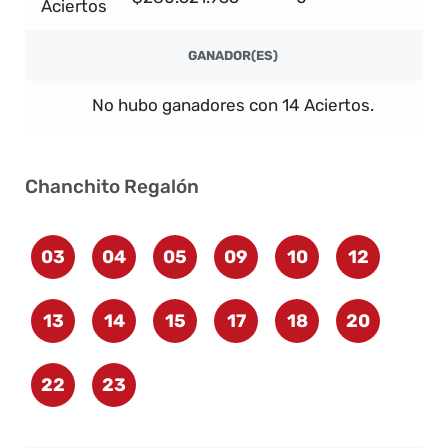
Aciertos
GANADOR(ES)
No hubo ganadores con 14 Aciertos.
Chanchito Regalón
03
04
05
09
10
12
13
14
15
17
18
20
22
23