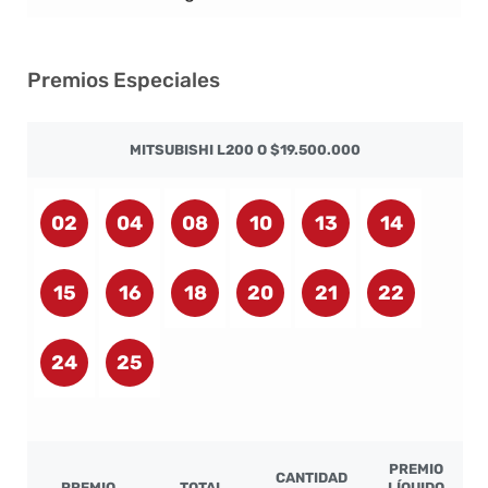
Premios Especiales
MITSUBISHI L200 O $19.500.000
02
04
08
10
13
14
15
16
18
20
21
22
24
25
PREMIO
CANTIDAD
PREMIO
TOTAL
LÍQUIDO