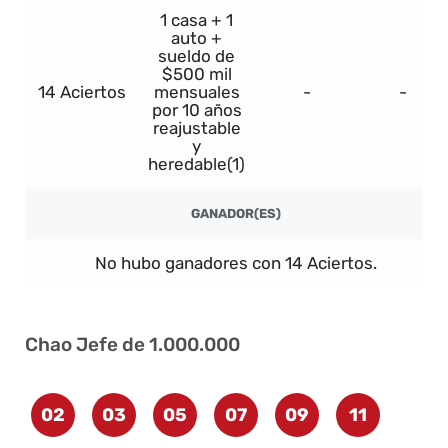
1 casa + 1
auto +
sueldo de
$500 mil
14 Aciertos
mensuales
-
-
por 10 años
reajustable
y
heredable(1)
GANADOR(ES)
No hubo ganadores con 14 Aciertos.
Chao Jefe de 1.000.000
02
03
05
07
09
11