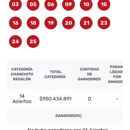
03
05
06
09
10
15
16
18
19
20
21
23
24
25
PREMIO
CATEGORÍA
CANTIDAD
TOTAL
LÍQUIDO
CHANCHITO
DE
CATEGORÍA
POR
REGALÓN
GANADORES
GANADOR
14
$950.434.891
0
-
Aciertos
GANADOR(ES)