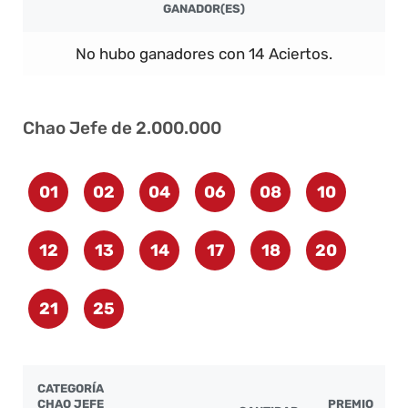
GANADOR(ES)
No hubo ganadores con 14 Aciertos.
Chao Jefe de 2.000.000
01
02
04
06
08
10
12
13
14
17
18
20
21
25
CATEGORÍA
CHAO JEFE
PREMIO