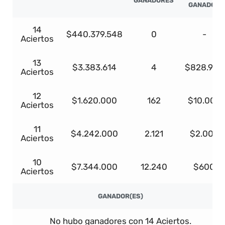
GANADORES
GANADOR
14
$440.379.548
0
-
Aciertos
13
$3.383.614
4
$828.985
Aciertos
12
$1.620.000
162
$10.000
Aciertos
11
$4.242.000
2.121
$2.000
Aciertos
10
$7.344.000
12.240
$600
Aciertos
GANADOR(ES)
No hubo ganadores con 14 Aciertos.