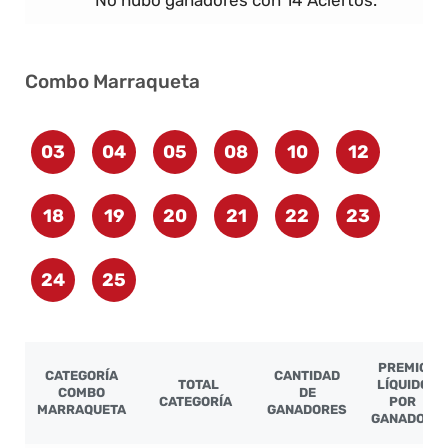
No hubo ganadores con 14 Aciertos.
Combo Marraqueta
03
04
05
08
10
12
18
19
20
21
22
23
24
25
PREMIO
CATEGORÍA
CANTIDAD
TOTAL
LÍQUIDO
COMBO
DE
CATEGORÍA
POR
MARRAQUETA
GANADORES
GANADOR