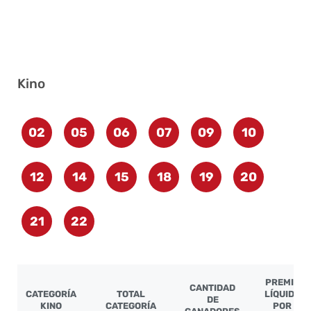
Kino
02
05
06
07
09
10
12
14
15
18
19
20
21
22
PREMIO
CANTIDAD
CATEGORÍA
TOTAL
LÍQUIDO
DE
KINO
CATEGORÍA
POR