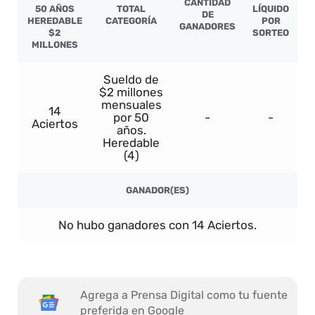
CANTIDAD
50 AÑOS
TOTAL
LÍQUIDO
DE
HEREDABLE
CATEGORÍA
POR
GANADORES
$2
SORTEO
MILLONES
Sueldo de
$2 millones
mensuales
14
por 50
-
-
Aciertos
años.
Heredable
(4)
GANADOR(ES)
No hubo ganadores con 14 Aciertos.
Agrega a Prensa Digital como tu fuente
preferida en Google