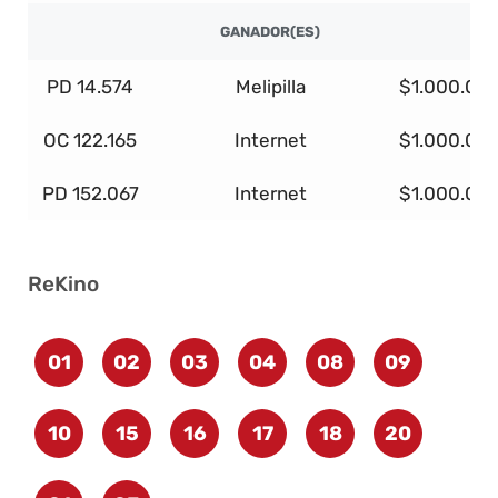
GANADOR(ES)
PD 14.574
Melipilla
$1.000.00
OC 122.165
Internet
$1.000.00
PD 152.067
Internet
$1.000.00
ReKino
01
02
03
04
08
09
10
15
16
17
18
20