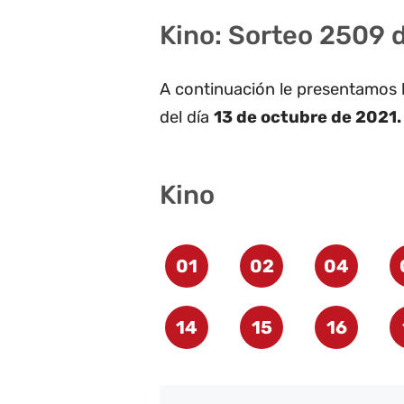
Kino: Sorteo 2509 
A continuación le presentamos 
del día
13 de octubre de 2021.
Kino
01
02
04
14
15
16