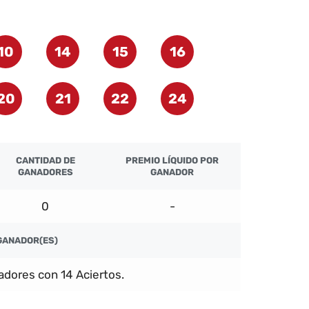
10
14
15
16
20
21
22
24
CANTIDAD DE
PREMIO LÍQUIDO POR
GANADORES
GANADOR
0
-
GANADOR(ES)
dores con 14 Aciertos.