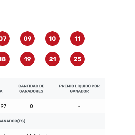
07
09
10
11
18
19
21
25
CANTIDAD DE
PREMIO LÍQUIDO POR
ÍA
GANADORES
GANADOR
197
0
-
GANADOR(ES)