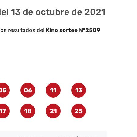
del 13 de octubre de 2021
los resultados del
Kino sorteo N°2509
05
06
11
13
17
18
21
25