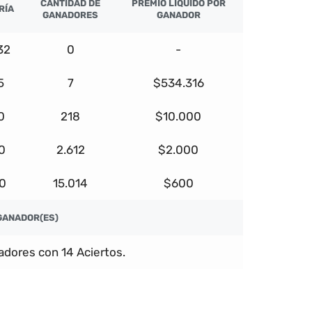
CANTIDAD DE
PREMIO LÍQUIDO POR
RÍA
GANADORES
GANADOR
32
0
-
5
7
$534.316
0
218
$10.000
0
2.612
$2.000
0
15.014
$600
GANADOR(ES)
dores con 14 Aciertos.