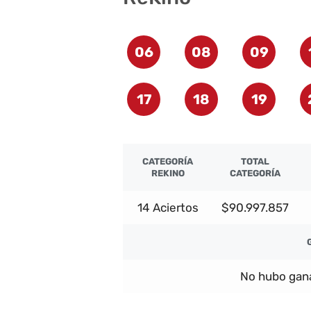
06
08
09
17
18
19
CATEGORÍA
TOTAL
REKINO
CATEGORÍA
14 Aciertos
$90.997.857
No hubo gana