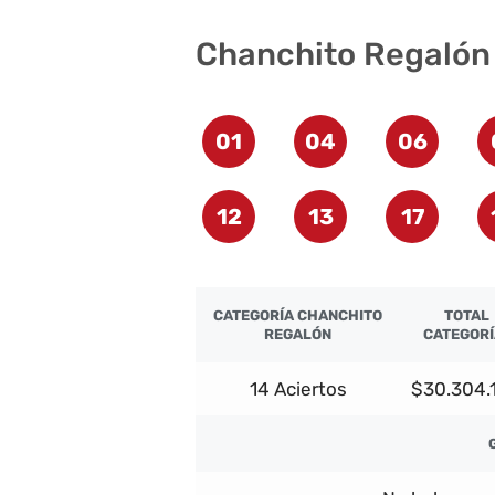
Chanchito Regalón
01
04
06
12
13
17
CATEGORÍA CHANCHITO
TOTAL
REGALÓN
CATEGOR
14 Aciertos
$30.304.