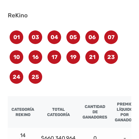
ReKino
01
03
04
05
06
07
10
16
17
19
21
23
24
25
PREMIO
CANTIDAD
CATEGORÍA
TOTAL
LÍQUIDO
DE
REKINO
CATEGORÍA
POR
GANADORES
GANADOR
14
$660.340.964
0
-