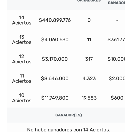
GANADORES
GANADOR
14
$440.899.776
0
-
Aciertos
13
$4.060.690
11
$361.771
Aciertos
12
$3.170.000
317
$10.000
Aciertos
11
$8.646.000
4.323
$2.000
Aciertos
10
$11.749.800
19.583
$600
Aciertos
GANADOR(ES)
No hubo ganadores con 14 Aciertos.