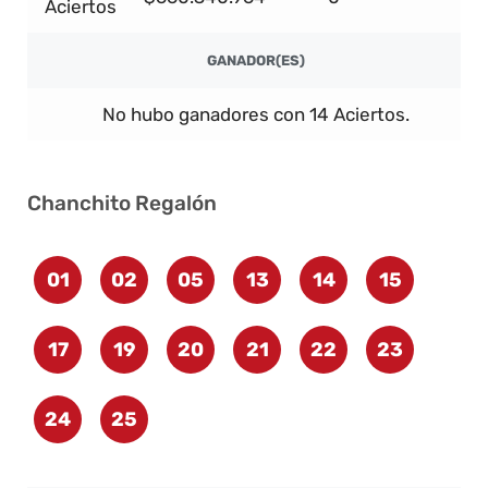
Aciertos
GANADOR(ES)
No hubo ganadores con 14 Aciertos.
Chanchito Regalón
01
02
05
13
14
15
17
19
20
21
22
23
24
25