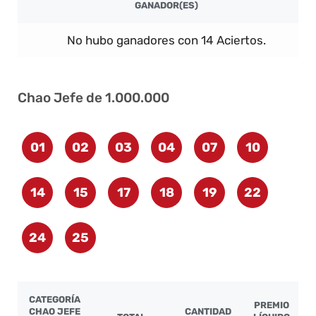
GANADOR(ES)
No hubo ganadores con 14 Aciertos.
Chao Jefe de 1.000.000
01
02
03
04
07
10
14
15
17
18
19
22
24
25
CATEGORÍA
PREMIO
CHAO JEFE
CANTIDAD