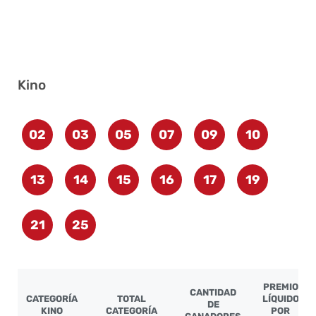
Kino
02
03
05
07
09
10
13
14
15
16
17
19
21
25
PREMIO
CANTIDAD
CATEGORÍA
TOTAL
LÍQUIDO
DE
KINO
CATEGORÍA
POR