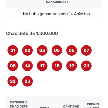
GANADOR(ES)
No hubo ganadores con 14 Aciertos.
Chao Jefe de 1.000.000
01
02
03
05
06
07
08
14
17
18
19
21
22
23
CATEGORÍA
PREMIO
CHAO JEFE
CANTIDAD