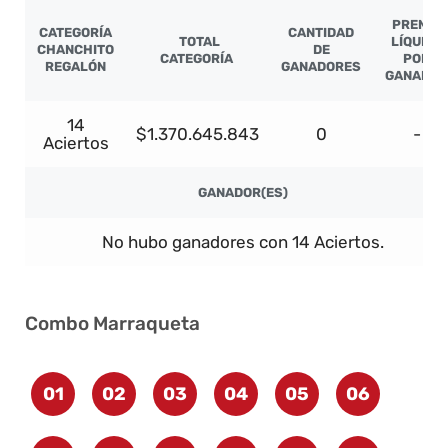
PREMIO
CATEGORÍA
CANTIDAD
TOTAL
LÍQUIDO
CHANCHITO
DE
CATEGORÍA
POR
REGALÓN
GANADORES
GANADOR
14
$1.370.645.843
0
-
Aciertos
GANADOR(ES)
No hubo ganadores con 14 Aciertos.
Combo Marraqueta
01
02
03
04
05
06