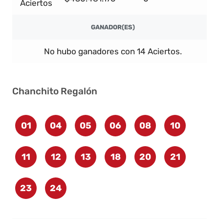
Aciertos
GANADOR(ES)
No hubo ganadores con 14 Aciertos.
Chanchito Regalón
01
04
05
06
08
10
11
12
13
18
20
21
23
24