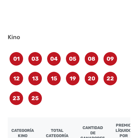
Kino
01
03
04
05
08
09
12
13
15
19
20
22
23
25
PREMIO
CANTIDAD
CATEGORÍA
TOTAL
LÍQUIDO
DE
KINO
CATEGORÍA
POR