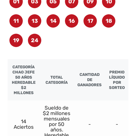
01
03
05
07
09
10
11
13
14
16
17
18
19
24
CATEGORÍA
CHAO JEFE
PREMIO
CANTIDAD
50 AÑOS
TOTAL
LÍQUIDO
DE
HEREDABLE
CATEGORÍA
POR
GANADORES
$2
SORTEO
MILLONES
Sueldo de
$2 millones
mensuales
14
por 50
-
-
Aciertos
años.
Heredable