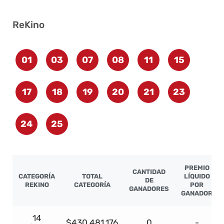
ReKino
01
03
07
08
11
15
17
18
19
20
21
23
24
25
PREMIO
CANTIDAD
CATEGORÍA
TOTAL
LÍQUIDO
DE
REKINO
CATEGORÍA
POR
GANADORES
GANADOR
14
$430.481.176
0
-