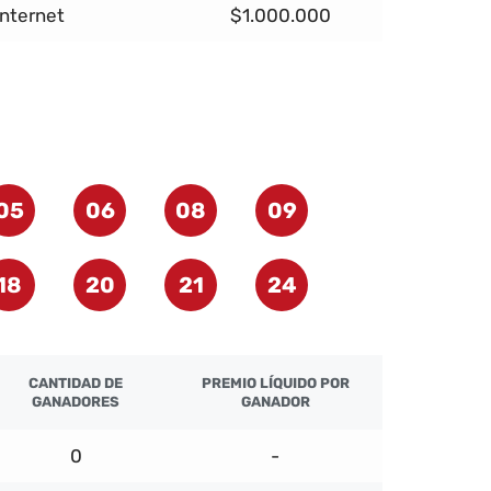
Internet
$1.000.000
05
06
08
09
18
20
21
24
CANTIDAD DE
PREMIO LÍQUIDO POR
GANADORES
GANADOR
0
-