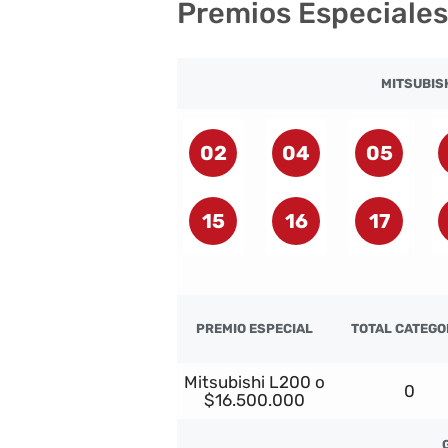
Premios Especiales
MITSUBISH
02
04
05
15
16
17
PREMIO ESPECIAL
TOTAL CATEGO
Mitsubishi L200 o
0
$16.500.000