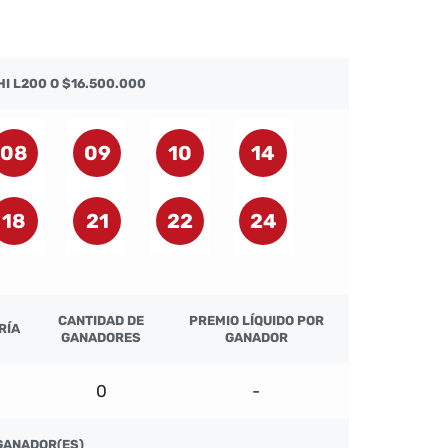
I L200 O $16.500.000
08
09
10
14
18
21
22
24
CANTIDAD DE
PREMIO LÍQUIDO POR
RÍA
GANADORES
GANADOR
0
-
GANADOR(ES)