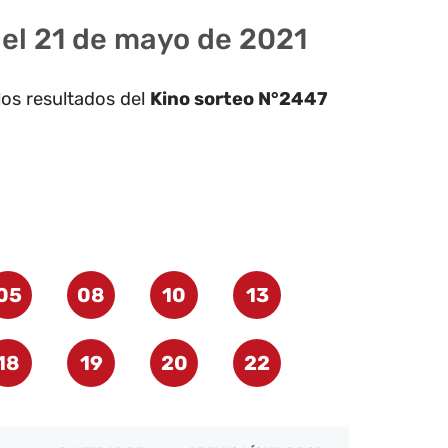
del 21 de mayo de 2021
los resultados del
Kino sorteo N°2447
05
08
10
13
18
19
20
22