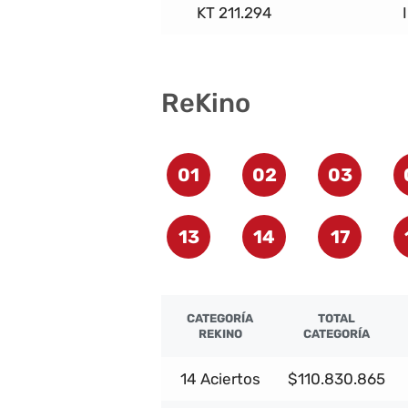
KT 211.294
ReKino
01
02
03
13
14
17
CATEGORÍA
TOTAL
REKINO
CATEGORÍA
14 Aciertos
$110.830.865