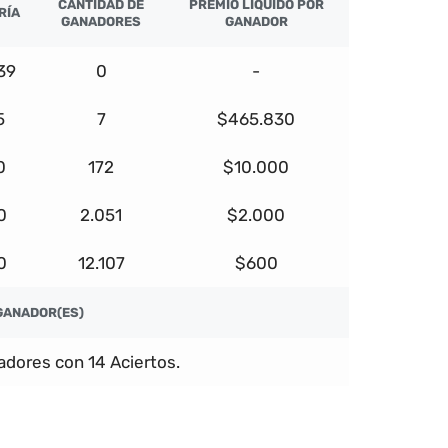
CANTIDAD DE
PREMIO LÍQUIDO POR
RÍA
GANADORES
GANADOR
39
0
-
5
7
$465.830
0
172
$10.000
0
2.051
$2.000
0
12.107
$600
GANADOR(ES)
dores con 14 Aciertos.