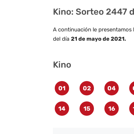
Kino: Sorteo 2447 
A continuación le presentamos 
del día
21 de mayo de 2021.
Kino
01
02
04
14
15
16