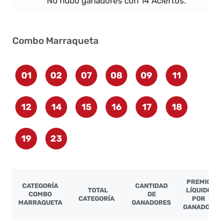
No hubo ganadores con 14 Aciertos.
Combo Marraqueta
01
02
07
08
09
11
12
14
15
16
17
18
19
23
PREMIO
CATEGORÍA
CANTIDAD
TOTAL
LÍQUIDO
COMBO
DE
CATEGORÍA
POR
MARRAQUETA
GANADORES
GANADOR