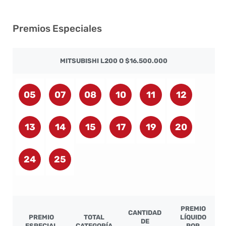
Premios Especiales
MITSUBISHI L200 O $16.500.000
05
07
08
10
11
12
13
14
15
17
19
20
24
25
PREMIO
CANTIDAD
PREMIO
TOTAL
LÍQUIDO
DE
ESPECIAL
CATEGORÍA
POR