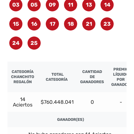
03
05
09
11
13
14
15
16
17
18
21
23
24
25
PREMIO
CATEGORÍA
CANTIDAD
TOTAL
LÍQUIDO
CHANCHITO
DE
CATEGORÍA
POR
REGALÓN
GANADORES
GANADOR
14
$760.448.041
0
-
Aciertos
GANADOR(ES)