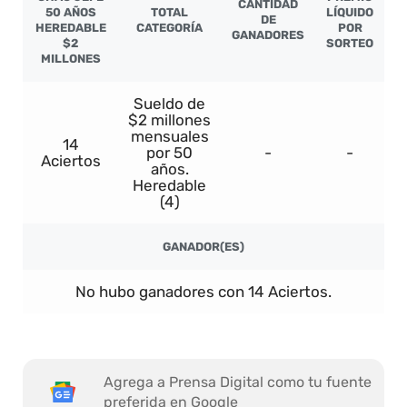
CANTIDAD
50 AÑOS
TOTAL
LÍQUIDO
DE
HEREDABLE
CATEGORÍA
POR
GANADORES
$2
SORTEO
MILLONES
Sueldo de
$2 millones
mensuales
14
por 50
-
-
Aciertos
años.
Heredable
(4)
GANADOR(ES)
No hubo ganadores con 14 Aciertos.
Agrega a Prensa Digital como tu fuente
preferida en Google