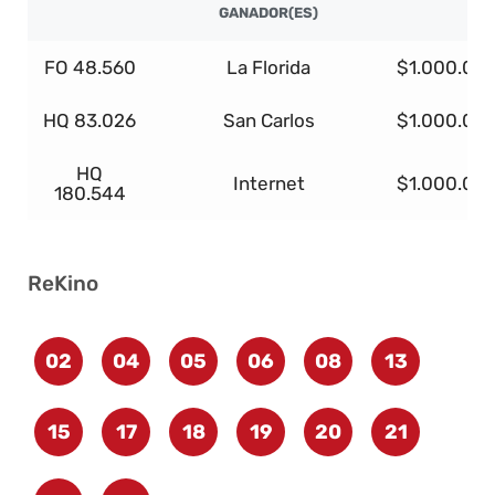
GANADOR(ES)
FO 48.560
La Florida
$1.000.00
HQ 83.026
San Carlos
$1.000.00
HQ
Internet
$1.000.00
180.544
ReKino
02
04
05
06
08
13
15
17
18
19
20
21