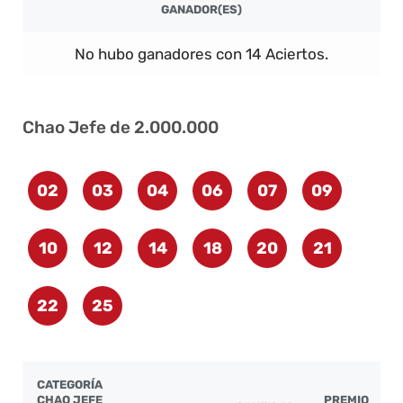
GANADOR(ES)
No hubo ganadores con 14 Aciertos.
Chao Jefe de 2.000.000
02
03
04
06
07
09
10
12
14
18
20
21
22
25
CATEGORÍA
CHAO JEFE
PREMIO