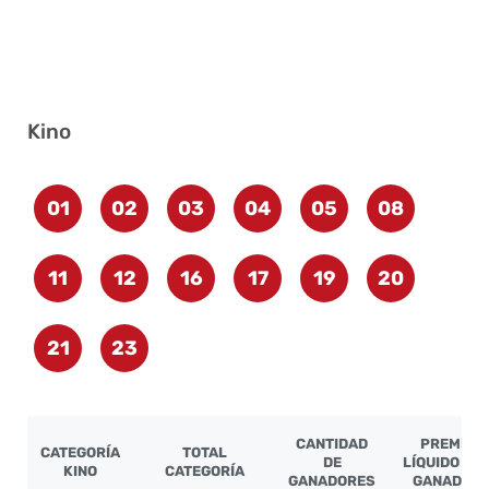
Kino
01
02
03
04
05
08
11
12
16
17
19
20
21
23
CANTIDAD
PREMIO
CATEGORÍA
TOTAL
DE
LÍQUIDO PO
KINO
CATEGORÍA
GANADORES
GANADOR