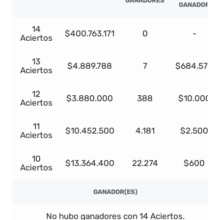
GANADORES
GANADOR
14
$400.763.171
0
-
Aciertos
13
$4.889.788
7
$684.570
Aciertos
12
$3.880.000
388
$10.000
Aciertos
11
$10.452.500
4.181
$2.500
Aciertos
10
$13.364.400
22.274
$600
Aciertos
GANADOR(ES)
No hubo ganadores con 14 Aciertos.