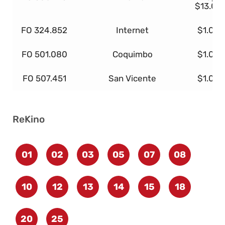
$13.00
FO 324.852
Internet
$1.00
FO 501.080
Coquimbo
$1.00
FO 507.451
San Vicente
$1.00
ReKino
01
02
03
05
07
08
10
12
13
14
15
18
20
25