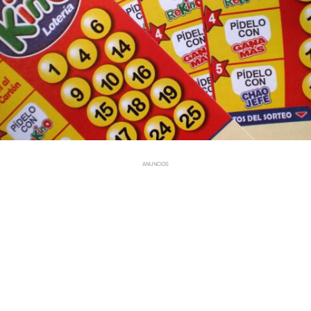
ANUNCIOS