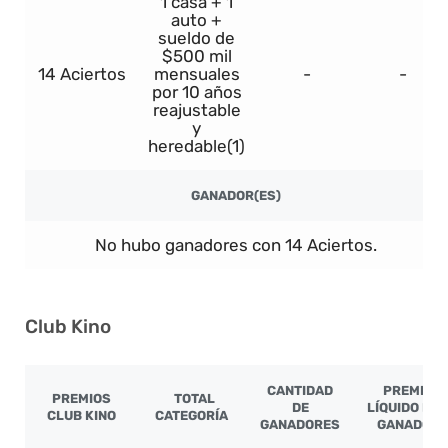
1 casa + 1
auto +
sueldo de
$500 mil
14 Aciertos
mensuales
-
-
por 10 años
reajustable
y
heredable(1)
GANADOR(ES)
No hubo ganadores con 14 Aciertos.
Club Kino
CANTIDAD
PREMIO
PREMIOS
TOTAL
DE
LÍQUIDO PO
CLUB KINO
CATEGORÍA
GANADORES
GANADOR