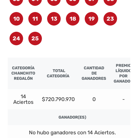
10
11
13
18
19
23
24
25
PREMIO
CATEGORÍA
CANTIDAD
TOTAL
LÍQUIDO
CHANCHITO
DE
CATEGORÍA
POR
REGALÓN
GANADORES
GANADOR
14
$720.790.970
0
-
Aciertos
GANADOR(ES)
No hubo ganadores con 14 Aciertos.