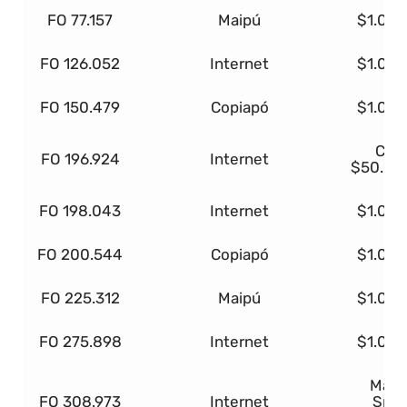
FO 77.157
Maipú
$1.00
FO 126.052
Internet
$1.00
FO 150.479
Copiapó
$1.00
Casa
FO 196.924
Internet
$50.00
FO 198.043
Internet
$1.00
FO 200.544
Copiapó
$1.00
FO 225.312
Maipú
$1.00
FO 275.898
Internet
$1.00
Mazd
FO 308.973
Internet
Spor