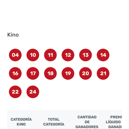
Kino
04
10
11
12
13
14
16
17
18
19
20
21
22
24
CANTIDAD
PREMIO
CATEGORÍA
TOTAL
DE
LÍQUIDO PO
KINO
CATEGORÍA
GANADORES
GANADOR