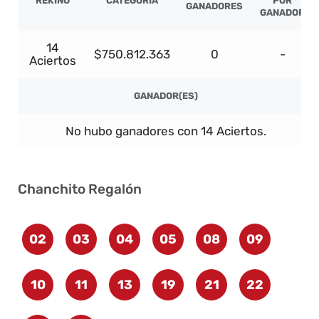
REKINO
CATEGORÍA
POR
GANADORES
GANADOR
14
$750.812.363
0
-
Aciertos
GANADOR(ES)
No hubo ganadores con 14 Aciertos.
Chanchito Regalón
02
03
04
05
08
09
10
11
13
19
21
22