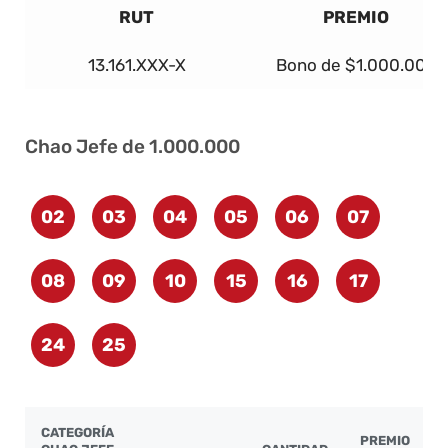
RUT
PREMIO
13.161.XXX-X
Bono de $1.000.000
Chao Jefe de 1.000.000
02
03
04
05
06
07
08
09
10
15
16
17
24
25
CATEGORÍA
PREMIO