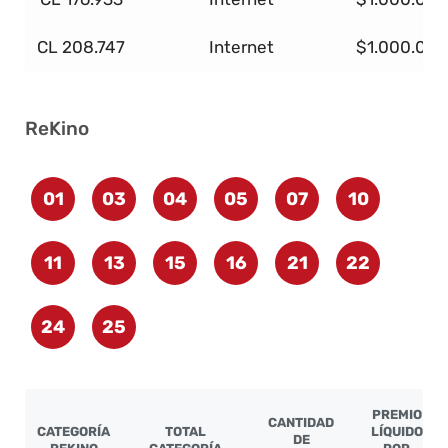
CL 208.747
Internet
$1.000.000
ReKino
01
03
04
05
07
10
11
13
15
16
21
22
24
25
PREMIO
CANTIDAD
CATEGORÍA
TOTAL
LÍQUIDO
DE