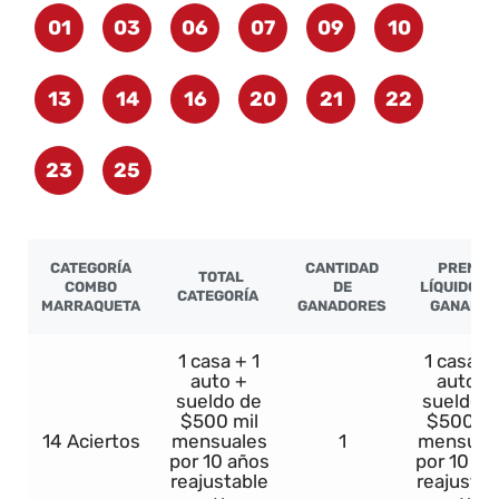
01
03
06
07
09
10
13
14
16
20
21
22
23
25
CATEGORÍA
CANTIDAD
PREMIO
TOTAL
COMBO
DE
LÍQUIDO P
CATEGORÍA
MARRAQUETA
GANADORES
GANADO
1 casa + 1
1 casa + 
auto +
auto +
sueldo de
sueldo d
$500 mil
$500 mi
14 Aciertos
mensuales
1
mensual
por 10 años
por 10 añ
reajustable
reajustab