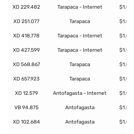
XD 229.482
Tarapaca - Internet
$1.00
XD 251.077
Tarapaca
$1.00
XD 418.778
Tarapaca - Internet
$1.00
XD 427.599
Tarapaca - Internet
$1.00
XD 568.867
Tarapaca
$1.00
XD 657.923
Tarapaca
$1.00
XD 12.579
Antofagasta - Internet
$1.00
VB 94.875
Antofagasta
$1.00
XD 102.684
Antofagasta
$1.00