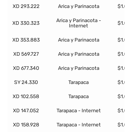
XD 293.222
Arica y Parinacota
$1.00
Arica y Parinacota -
XD 330.323
$1.00
Internet
XD 353.883
Arica y Parinacota
$1.00
XD 569.727
Arica y Parinacota
$1.00
XD 677.340
Arica y Parinacota
$1.00
SY 24.330
Tarapaca
$1.00
XD 102.558
Tarapaca
$1.00
XD 147.052
Tarapaca - Internet
$1.00
XD 158.928
Tarapaca - Internet
$1.00