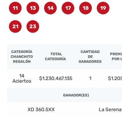
11
13
14
17
18
19
21
23
CATEGORÍA
CANTIDAD
TOTAL
PREMIO L
CHANCHITO
DE
CATEGORÍA
POR GAN
REGALÓN
GANADORES
14
$1.230.467.135
1
$1.205.8
Aciertos
GANADOR(ES)
XD 360.5XX
La Serena