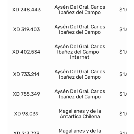
Aysén Del Gral. Carlos
XD 248.443
$1.00
Ibañez del Campo
Aysén Del Gral. Carlos
XD 319.403
$1.00
Ibañez del Campo
Aysén Del Gral. Carlos
XD 402.534
Ibañez del Campo -
$1.00
Internet
Aysén Del Gral. Carlos
XD 733.214
$1.00
Ibañez del Campo
Aysén Del Gral. Carlos
XD 755.349
$1.00
Ibañez del Campo
Magallanes y de la
XD 93.039
$1.00
Antartica Chilena
Magallanes y de la
XD 213.723
$1.00