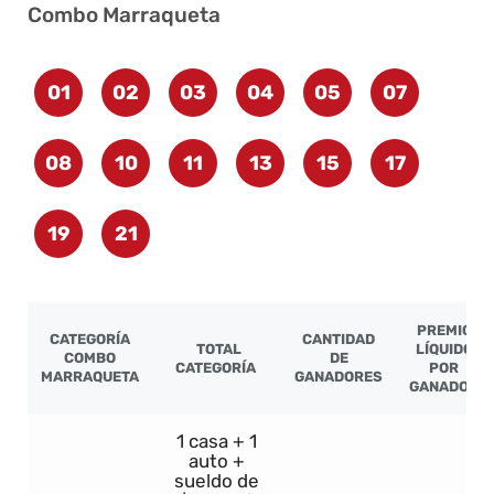
Combo Marraqueta
01
02
03
04
05
07
08
10
11
13
15
17
19
21
PREMIO
CATEGORÍA
CANTIDAD
TOTAL
LÍQUIDO
COMBO
DE
CATEGORÍA
POR
MARRAQUETA
GANADORES
GANADOR
1 casa + 1
auto +
sueldo de