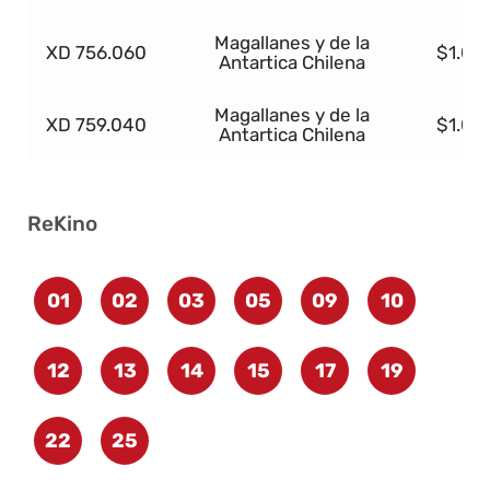
Magallanes y de la
XD 756.060
$1.00
Antartica Chilena
Magallanes y de la
XD 759.040
$1.00
Antartica Chilena
ReKino
01
02
03
05
09
10
12
13
14
15
17
19
22
25