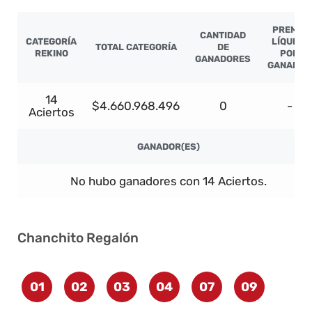
PREMIO
CANTIDAD
CATEGORÍA
LÍQUIDO
TOTAL CATEGORÍA
DE
REKINO
POR
GANADORES
GANADOR
14
$4.660.968.496
0
-
Aciertos
GANADOR(ES)
No hubo ganadores con 14 Aciertos.
Chanchito Regalón
01
02
03
04
07
09