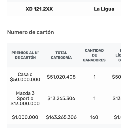
XD 121.2XX
La Ligua
Numero de cartón
CANTIDAD
PRE
PREMIOS AL Nº
TOTAL
DE
LÍQUI
DE CARTÓN
CATEGORÍA
GANADORES
GAN
Casa o
$51.020.408
1
$50.0
$50.000.000
Mazda 3
Sport o
$13.265.306
1
$13.0
$13.000.000
$1.000.000
$163.265.306
160
$1.00