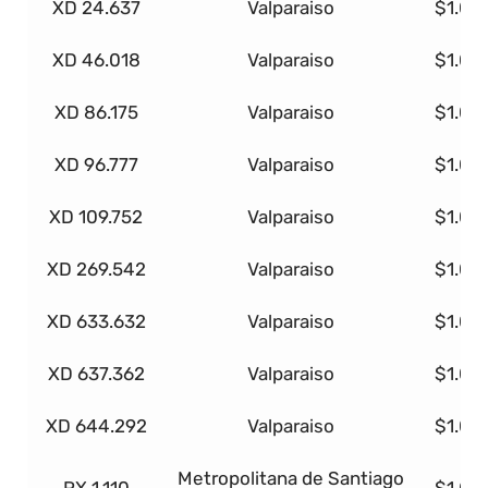
XD 24.637
Valparaiso
$1.00
XD 46.018
Valparaiso
$1.00
XD 86.175
Valparaiso
$1.00
XD 96.777
Valparaiso
$1.00
XD 109.752
Valparaiso
$1.00
XD 269.542
Valparaiso
$1.00
XD 633.632
Valparaiso
$1.00
XD 637.362
Valparaiso
$1.00
XD 644.292
Valparaiso
$1.00
Metropolitana de Santiago