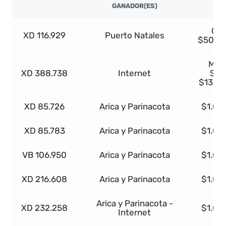
GANADOR(ES)
Cas
XD 116.929
Puerto Natales
$50.0
Maz
XD 388.738
Internet
Spo
$13.0
XD 85.726
Arica y Parinacota
$1.00
XD 85.783
Arica y Parinacota
$1.00
VB 106.950
Arica y Parinacota
$1.00
XD 216.608
Arica y Parinacota
$1.00
Arica y Parinacota -
XD 232.258
$1.00
Internet