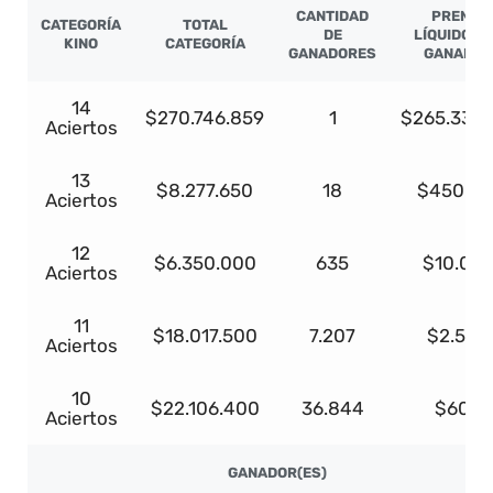
CANTIDAD
PREMIO
CATEGORÍA
TOTAL
DE
LÍQUIDO P
KINO
CATEGORÍA
GANADORES
GANADOR
14
$270.746.859
1
$265.331.
Aciertos
13
$8.277.650
18
$450.67
Aciertos
12
$6.350.000
635
$10.00
Aciertos
11
$18.017.500
7.207
$2.500
Aciertos
10
$22.106.400
36.844
$600
Aciertos
GANADOR(ES)