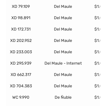
XD 79.109
Del Maule
$1.00
XD 98.891
Del Maule
$1.00
XD 172.731
Del Maule
$1.00
XD 202.952
Del Maule
$1.00
XD 233.003
Del Maule
$1.00
XD 295.939
Del Maule - Internet
$1.00
XD 662.317
Del Maule
$1.00
XD 704.383
Del Maule
$1.00
WC 9.990
De Ñuble
$1.00