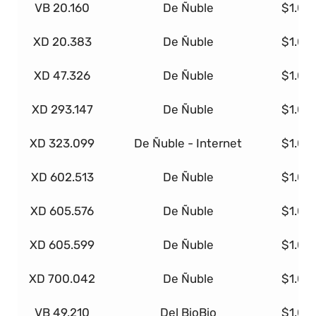
VB 20.160
De Ñuble
$1.00
XD 20.383
De Ñuble
$1.00
XD 47.326
De Ñuble
$1.00
XD 293.147
De Ñuble
$1.00
XD 323.099
De Ñuble - Internet
$1.00
XD 602.513
De Ñuble
$1.00
XD 605.576
De Ñuble
$1.00
XD 605.599
De Ñuble
$1.00
XD 700.042
De Ñuble
$1.00
VB 49.210
Del BioBio
$1.00