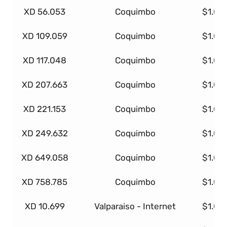
XD 56.053
Coquimbo
$1.00
XD 109.059
Coquimbo
$1.00
XD 117.048
Coquimbo
$1.00
XD 207.663
Coquimbo
$1.00
XD 221.153
Coquimbo
$1.00
XD 249.632
Coquimbo
$1.00
XD 649.058
Coquimbo
$1.00
XD 758.785
Coquimbo
$1.00
XD 10.699
Valparaiso - Internet
$1.00