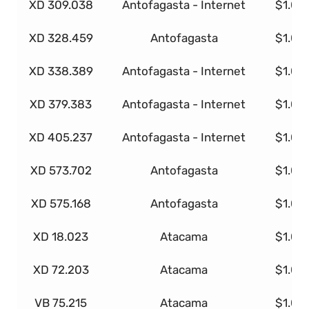
XD 309.038
Antofagasta - Internet
$1.00
XD 328.459
Antofagasta
$1.00
XD 338.389
Antofagasta - Internet
$1.00
XD 379.383
Antofagasta - Internet
$1.00
XD 405.237
Antofagasta - Internet
$1.00
XD 573.702
Antofagasta
$1.00
XD 575.168
Antofagasta
$1.00
XD 18.023
Atacama
$1.00
XD 72.203
Atacama
$1.00
VB 75.215
Atacama
$1.00