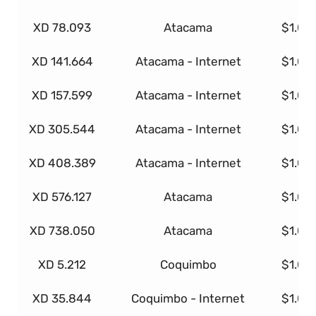
XD 78.093
Atacama
$1.00
XD 141.664
Atacama - Internet
$1.00
XD 157.599
Atacama - Internet
$1.00
XD 305.544
Atacama - Internet
$1.00
XD 408.389
Atacama - Internet
$1.00
XD 576.127
Atacama
$1.00
XD 738.050
Atacama
$1.00
XD 5.212
Coquimbo
$1.00
XD 35.844
Coquimbo - Internet
$1.00