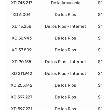
XD 743.217
De la Araucania
$1.00
XD 6.004
De los Rios
$1.00
XD 13.258
De los Rios - Internet
$1.00
XD 56.943
De los Rios
$1.00
XD 57.809
De los Rios
$1.00
XD 90.155
De los Rios - Internet
$1.00
XD 211.942
De los Rios - Internet
$1.00
XD 255.142
De los Rios
$1.00
XD 597.227
De los Rios
$1.00
XD 597.231
De los Rios
$1.00