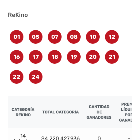
ReKino
01
05
07
08
10
12
16
17
18
19
20
21
22
24
PREMIO
CANTIDAD
CATEGORÍA
LÍQUIDO
TOTAL CATEGORÍA
DE
REKINO
POR
GANADORES
GANADOR
14
$4.220.427.936
0
-