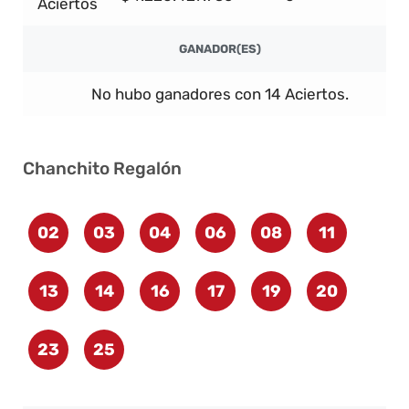
Aciertos
GANADOR(ES)
No hubo ganadores con 14 Aciertos.
Chanchito Regalón
02
03
04
06
08
11
13
14
16
17
19
20
23
25