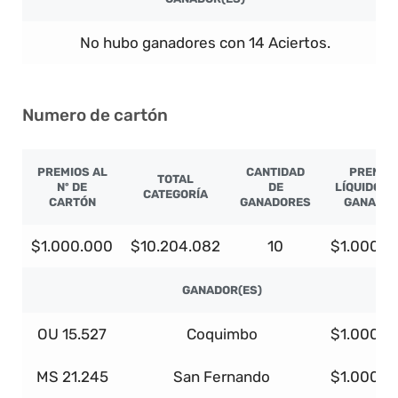
No hubo ganadores con 14 Aciertos.
Numero de cartón
PREMIOS AL
CANTIDAD
PREMIO
TOTAL
Nº DE
DE
LÍQUIDO P
CATEGORÍA
CARTÓN
GANADORES
GANADO
$1.000.000
$10.204.082
10
$1.000.0
GANADOR(ES)
OU 15.527
Coquimbo
$1.000.0
MS 21.245
San Fernando
$1.000.0