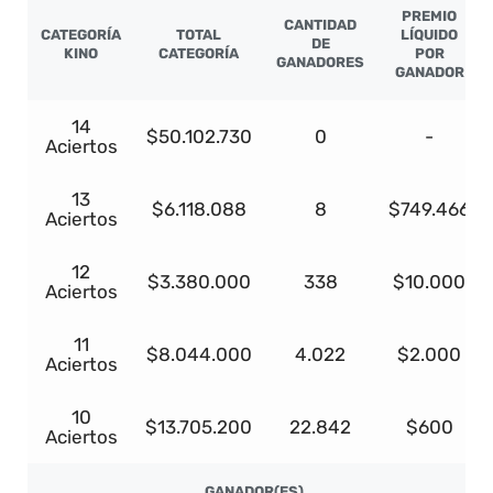
PREMIO
CANTIDAD
CATEGORÍA
TOTAL
LÍQUIDO
DE
KINO
CATEGORÍA
POR
GANADORES
GANADOR
14
$50.102.730
0
-
Aciertos
13
$6.118.088
8
$749.466
Aciertos
12
$3.380.000
338
$10.000
Aciertos
11
$8.044.000
4.022
$2.000
Aciertos
10
$13.705.200
22.842
$600
Aciertos
GANADOR(ES)