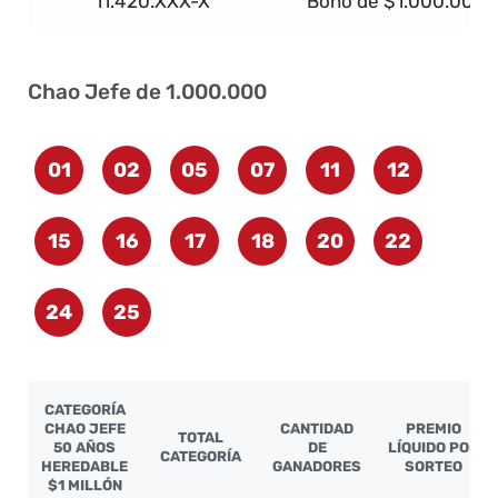
11.420.XXX-X
Bono de $1.000.000
Chao Jefe de 1.000.000
01
02
05
07
11
12
15
16
17
18
20
22
24
25
CATEGORÍA
CHAO JEFE
CANTIDAD
PREMIO
TOTAL
50 AÑOS
DE
LÍQUIDO POR
CATEGORÍA
HEREDABLE
GANADORES
SORTEO
$1 MILLÓN