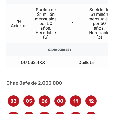
Sueldo de
Sueldo de
$1 millón
$1 millón
mensuales
mensuales
14
por 50
1
por 50
Aciertos
años.
años.
Heredable
Heredable
(3)
(3)
GANADOR(ES)
OU 532.4XX
Quillota
Chao Jefe de 2.000.000
03
05
06
08
11
12