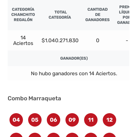
PREMIO
CATEGORÍA
CANTIDAD
TOTAL
LÍQUIDO
CHANCHITO
DE
CATEGORÍA
POR
REGALÓN
GANADORES
GANADOR
14
$1.040.271.830
0
-
Aciertos
GANADOR(ES)
No hubo ganadores con 14 Aciertos.
Combo Marraqueta
04
05
06
09
11
12