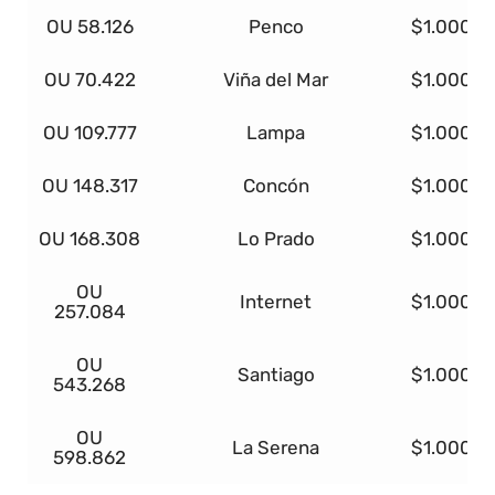
OU 58.126
Penco
$1.000.0
OU 70.422
Viña del Mar
$1.000.0
OU 109.777
Lampa
$1.000.0
OU 148.317
Concón
$1.000.0
OU 168.308
Lo Prado
$1.000.0
OU
Internet
$1.000.0
257.084
OU
Santiago
$1.000.0
543.268
OU
La Serena
$1.000.0
598.862