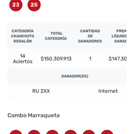
23
25
CATEGORÍA
CANTIDAD
PREMIO
TOTAL
CHANCHITO
DE
LÍQUIDO PO
CATEGORÍA
REGALÓN
GANADORES
GANADOR
14
$150.309.913
1
$147.303.7
Aciertos
GANADOR(ES)
RU 2XX
Internet
Combo Marraqueta