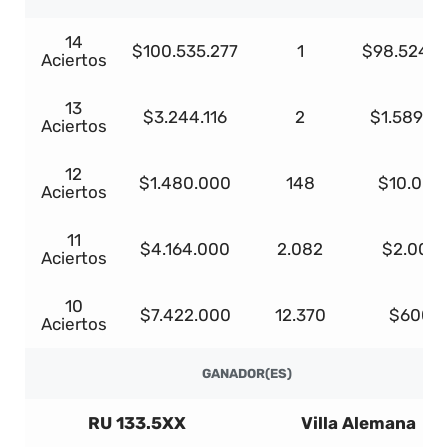
14
$100.535.277
1
$98.524.5
Aciertos
13
$3.244.116
2
$1.589.61
Aciertos
12
$1.480.000
148
$10.000
Aciertos
11
$4.164.000
2.082
$2.000
Aciertos
10
$7.422.000
12.370
$600
Aciertos
GANADOR(ES)
RU 133.5XX
Villa Alemana