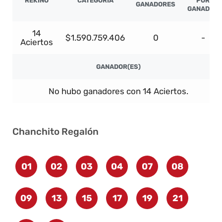
REKINO
CATEGORÍA
POR
GANADORES
GANADOR
14
$1.590.759.406
0
-
Aciertos
GANADOR(ES)
No hubo ganadores con 14 Aciertos.
Chanchito Regalón
01
02
03
04
07
08
09
13
15
17
19
21