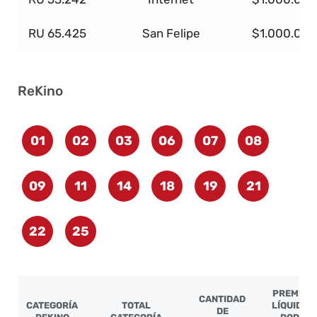
RU 65.425
San Felipe
$1.000.000
ReKino
01
02
03
06
07
08
09
11
14
18
19
21
22
25
PREMIO
CANTIDAD
CATEGORÍA
TOTAL
LÍQUIDO
DE