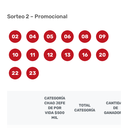
Sorteo 2 – Promocional
02
04
05
06
08
09
10
11
12
13
16
20
22
23
CATEGORÍA
CHAO JEFE
CANTIDAD
TOTAL
DE POR
DE
CATEGORÍA
VIDA $500
GANADORES
MIL