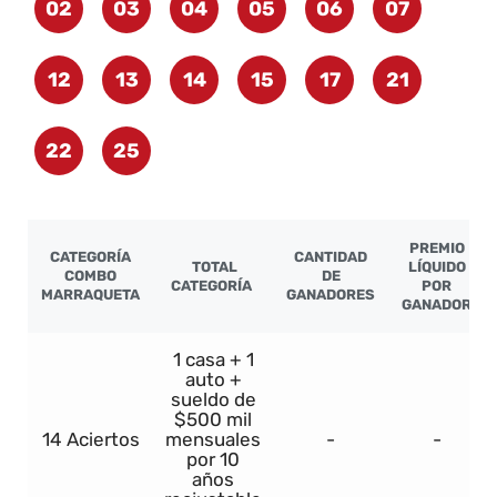
02
03
04
05
06
07
12
13
14
15
17
21
22
25
PREMIO
CATEGORÍA
CANTIDAD
TOTAL
LÍQUIDO
COMBO
DE
CATEGORÍA
POR
MARRAQUETA
GANADORES
GANADOR
1 casa + 1
auto +
sueldo de
$500 mil
14 Aciertos
mensuales
-
-
por 10
años