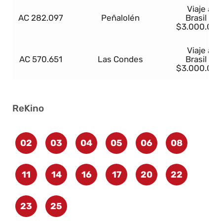
Viaje a
AC 282.097
Peñalolén
Brasil o
$3.000.00
Viaje a
AC 570.651
Las Condes
Brasil o
$3.000.00
ReKino
02
03
04
05
06
08
11
14
16
17
20
22
23
25