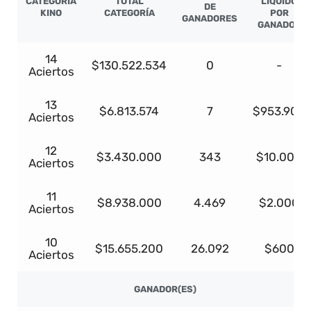
CATEGORÍA
TOTAL
LÍQUIDO
DE
KINO
CATEGORÍA
POR
GANADORES
GANADOR
14
$130.522.534
0
-
Aciertos
13
$6.813.574
7
$953.900
Aciertos
12
$3.430.000
343
$10.000
Aciertos
11
$8.938.000
4.469
$2.000
Aciertos
10
$15.655.200
26.092
$600
Aciertos
GANADOR(ES)