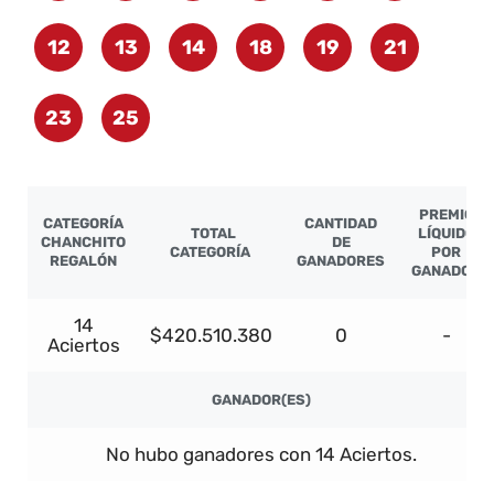
12
13
14
18
19
21
23
25
PREMIO
CATEGORÍA
CANTIDAD
TOTAL
LÍQUIDO
CHANCHITO
DE
CATEGORÍA
POR
REGALÓN
GANADORES
GANADOR
14
$420.510.380
0
-
Aciertos
GANADOR(ES)
No hubo ganadores con 14 Aciertos.