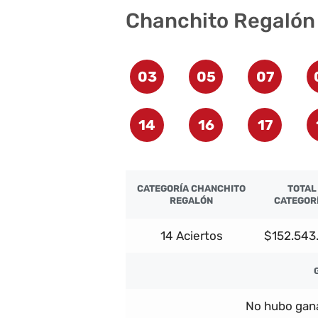
Chanchito Regalón
03
05
07
14
16
17
CATEGORÍA CHANCHITO
TOTAL
REGALÓN
CATEGOR
14 Aciertos
$152.543
No hubo gana