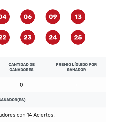
04
06
09
13
22
23
24
25
CANTIDAD DE
PREMIO LÍQUIDO POR
GANADORES
GANADOR
0
-
GANADOR(ES)
dores con 14 Aciertos.