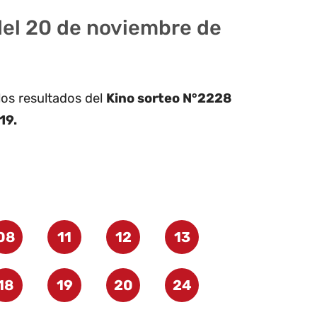
del 20 de noviembre de
los resultados del
Kino sorteo N°2228
19.
08
11
12
13
18
19
20
24