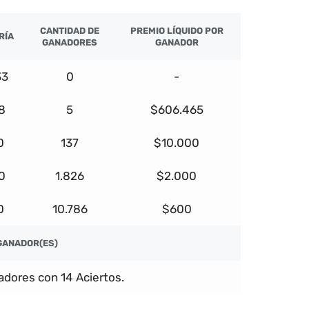
CANTIDAD DE
PREMIO LÍQUIDO POR
RÍA
GANADORES
GANADOR
33
0
-
8
5
$606.465
0
137
$10.000
0
1.826
$2.000
0
10.786
$600
GANADOR(ES)
dores con 14 Aciertos.