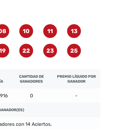
08
10
11
13
19
22
23
25
CANTIDAD DE
PREMIO LÍQUIDO POR
ÍA
GANADORES
GANADOR
.916
0
-
GANADOR(ES)
dores con 14 Aciertos.