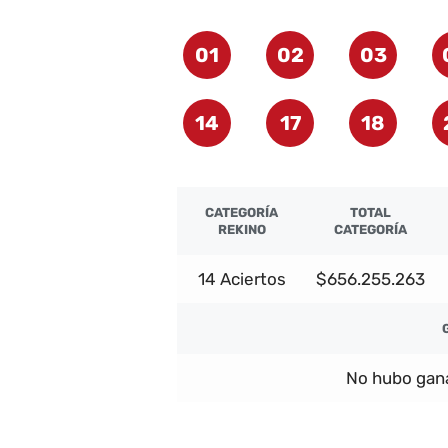
01
02
03
14
17
18
CATEGORÍA
TOTAL
REKINO
CATEGORÍA
14 Aciertos
$656.255.263
No hubo gana