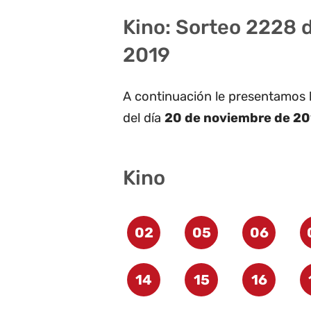
Kino: Sorteo 2228 
2019
A continuación le presentamos 
del día
20 de noviembre de 20
Kino
02
05
06
14
15
16