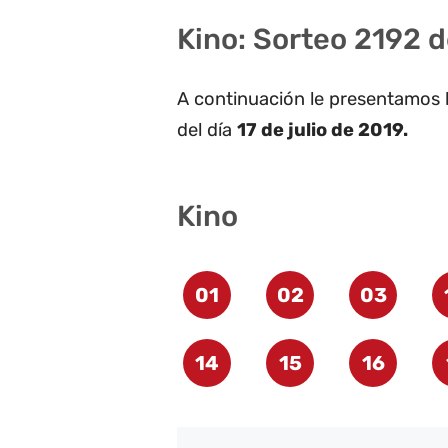
Kino: Sorteo 2192 de
A continuación le presentamos 
del día
17 de julio de 2019.
Kino
01
02
03
14
15
16