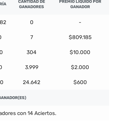
CANTIDAD DE
PREMIO LÍQUIDO POR
RÍA
GANADORES
GANADOR
682
0
-
0
7
$809.185
0
304
$10.000
0
3.999
$2.000
00
24.642
$600
GANADOR(ES)
dores con 14 Aciertos.