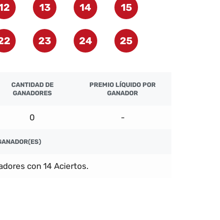
12
13
14
15
22
23
24
25
CANTIDAD DE
PREMIO LÍQUIDO POR
GANADORES
GANADOR
0
-
GANADOR(ES)
dores con 14 Aciertos.