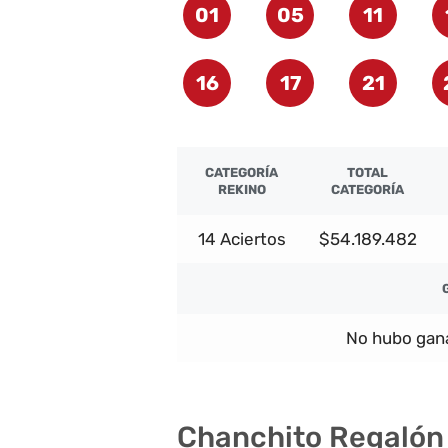
01
05
11
16
17
21
CATEGORÍA
TOTAL
REKINO
CATEGORÍA
14 Aciertos
$54.189.482
No hubo gana
Chanchito Regalón