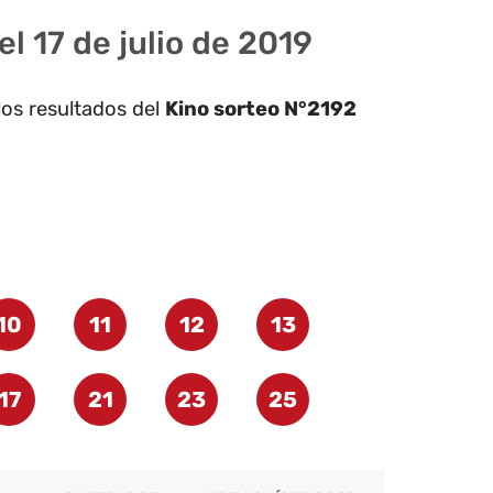
l 17 de julio de 2019
los resultados del
Kino sorteo N°2192
10
11
12
13
17
21
23
25