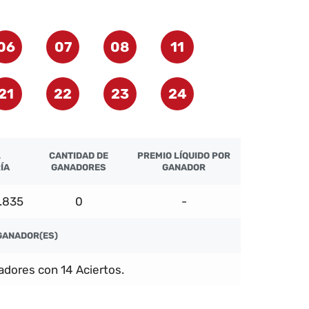
06
07
08
11
21
22
23
24
L
CANTIDAD DE
PREMIO LÍQUIDO POR
RÍA
GANADORES
GANADOR
.835
0
-
GANADOR(ES)
dores con 14 Aciertos.