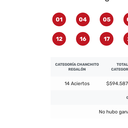
01
04
05
12
16
17
CATEGORÍA CHANCHITO
TOTA
REGALÓN
CATEGO
14 Aciertos
$594.587
No hubo gana