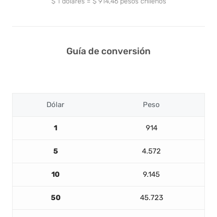
$
1
dólares
=
$
914,46
pesos chilenos
Guía de conversión
Dólar
Peso
1
914
5
4.572
10
9.145
50
45.723