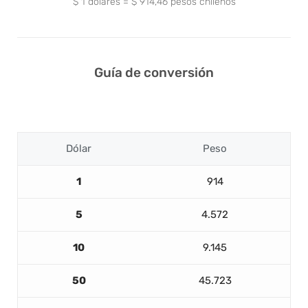
$
1
dólares
=
$
914,46
pesos chilenos
Guía de conversión
Dólar
Peso
1
914
5
4.572
10
9.145
50
45.723