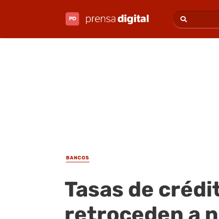
BANCOS
Tasas de crédi
retroceden a n