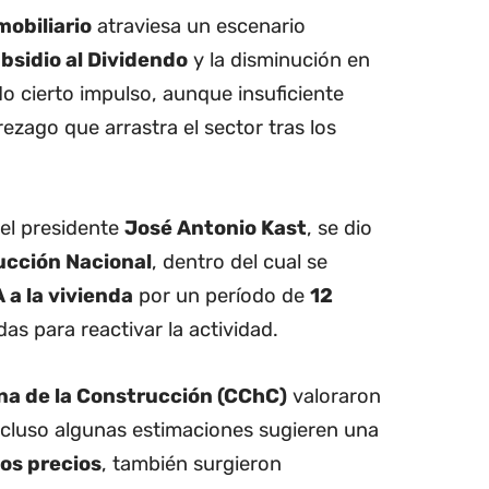
obiliario
atraviesa un escenario
bsidio al Dividendo
y la disminución en
do cierto impulso, aunque insuficiente
ezago que arrastra el sector tras los
del presidente
José Antonio Kast
, se dio
ucción Nacional
, dentro del cual se
A a la vivienda
por un período de
12
as para reactivar la actividad.
na de la Construcción (CChC)
valoraron
ncluso algunas estimaciones sugieren una
los precios
, también surgieron