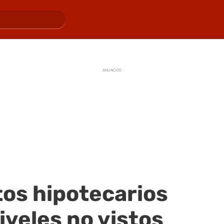
ANUNCIOS
tos hipotecarios
iveles no vistos