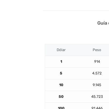
Guía
Dólar
Peso
1
914
5
4.572
10
9.145
50
45.723
100
91.446