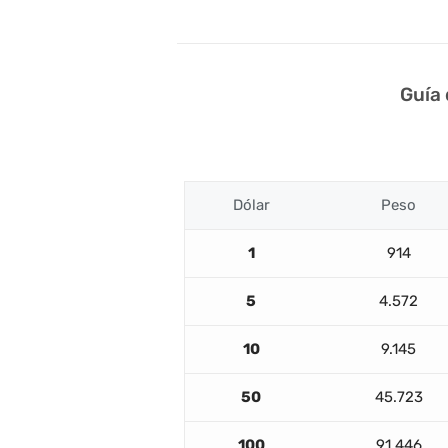
Guía
Dólar
Peso
1
914
5
4.572
10
9.145
50
45.723
100
91.446