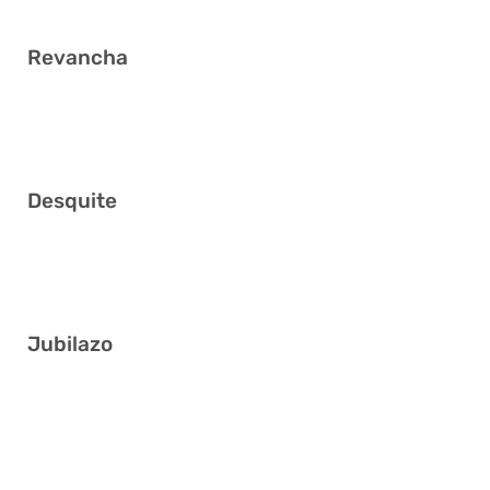
Revancha
6 8 26 28 32 38
Desquite
3 7 11 26 30 32
Jubilazo
1 7 18 31 32 35
10 11 13 15 23 33
11 16 23 28 34 38