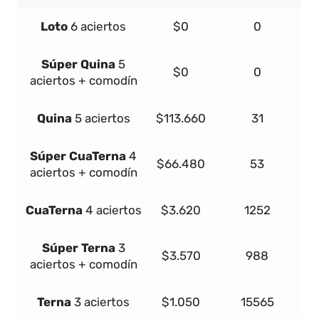
Loto
6 aciertos
$0
0
Súper
Quina
5
$0
0
aciertos + comodín
Quina
5 aciertos
$113.660
31
Súper
Cua
Terna
4
$66.480
53
aciertos + comodín
Cua
Terna
4 aciertos
$3.620
1252
Súper
Terna
3
$3.570
988
aciertos + comodín
Terna
3 aciertos
$1.050
15565