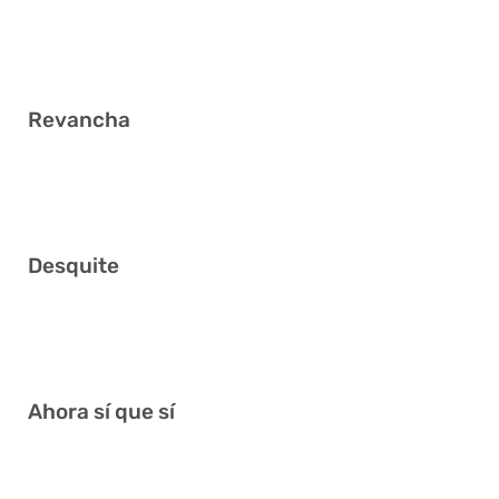
6
Revancha
7 9 18 24 27 36
Desquite
10 11 13 24 30 33
Ahora sí que sí
2 21 27 31 34 39