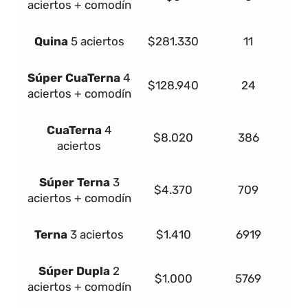
aciertos + comodín
Quina
5 aciertos
$281.330
11
Súper
Cua
Terna
4
$128.940
24
aciertos + comodín
Cua
Terna
4
$8.020
386
aciertos
Súper
Terna
3
$4.370
709
aciertos + comodín
Terna
3 aciertos
$1.410
6919
Súper Dupla
2
$1.000
5769
aciertos + comodín