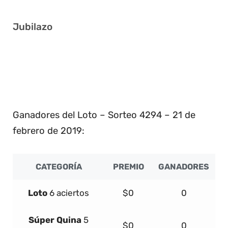
Jubilazo
5 16 24 28 34 41
10 11 12 29 34 40
1 3 16 25 39 40
6 10 19 22 23 27
Ganadores del Loto – Sorteo 4294 – 21 de
febrero de 2019:
CATEGORÍA
PREMIO
GANADORES
Loto
6 aciertos
$0
0
Súper
Quina
5
$0
0