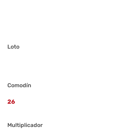
Loto
11 17 29 34 36 39
Comodín
26
Multiplicador