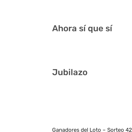
4 6 24 26 28 37
Ahora sí que sí
1 5 14 24 26 35
Jubilazo
10 19 23 28 30 40
8 14 18 26 30 34
11 17 28 31 34 40
4 26 30 33 34 41
Ganadores del Loto – Sorteo 42