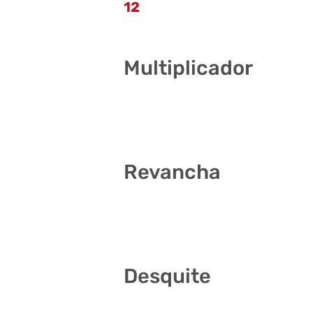
12
Multiplicador
3
Revancha
1 7 13 27 31 40
Desquite