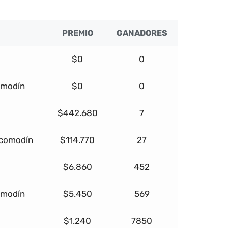
PREMIO
GANADORES
$0
0
omodín
$0
0
$442.680
7
 comodín
$114.770
27
$6.860
452
omodín
$5.450
569
$1.240
7850