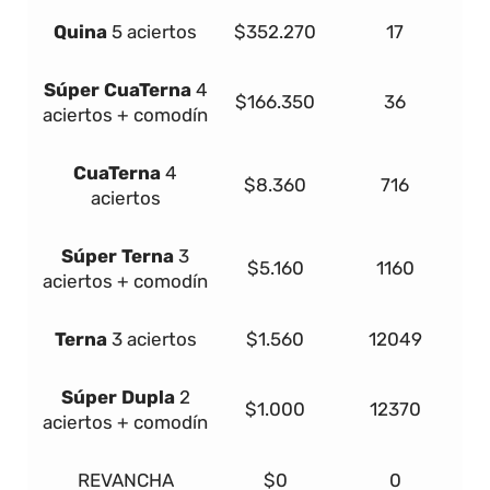
Quina
5 aciertos
$352.270
17
Súper
Cua
Terna
4
$166.350
36
aciertos + comodín
Cua
Terna
4
$8.360
716
aciertos
Súper
Terna
3
$5.160
1160
aciertos + comodín
Terna
3 aciertos
$1.560
12049
Súper Dupla
2
$1.000
12370
aciertos + comodín
REVANCHA
$0
0