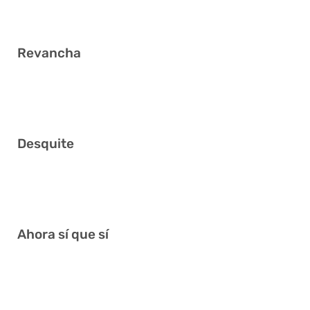
Revancha
1 4 20 37 39 40
Desquite
7 12 20 21 23 25
Ahora sí que sí
4 26 31 34 37 40