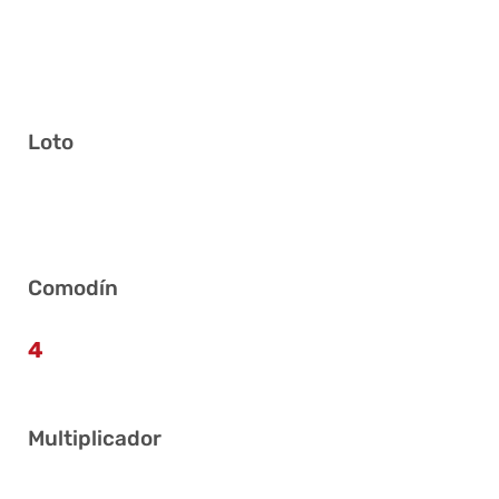
Loto
7 30 31 37 38 41
Comodín
4
Multiplicador
7