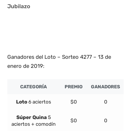
Jubilazo
6 12 14 17 19 40
9 10 15 20 25 35
5 16 17 19 28 30
7 17 24 30 33 37
Ganadores del Loto – Sorteo 4277 – 13 de
enero de 2019:
CATEGORÍA
PREMIO
GANADORES
Loto
6 aciertos
$0
0
Súper
Quina
5
$0
0
aciertos + comodín