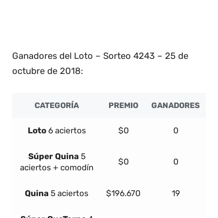
11 20 31 32 33 34
6 8 21 25 27 31
8 9 15 28 31 38
Ganadores del Loto – Sorteo 4243 – 25 de
octubre de 2018:
CATEGORÍA
PREMIO
GANADORES
Loto
6 aciertos
$0
0
Súper
Quina
5
$0
0
aciertos + comodín
Quina
5 aciertos
$196.670
19