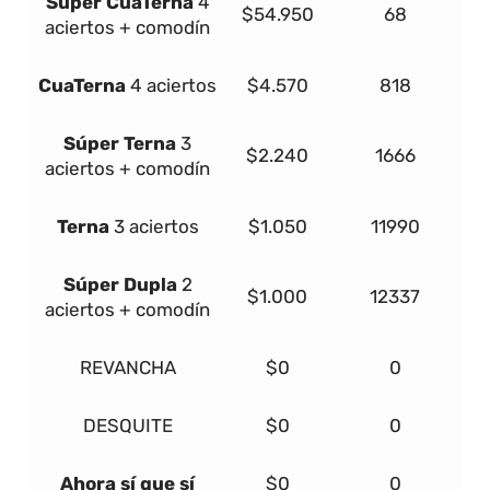
Súper
Cua
Terna
4
$54.950
68
aciertos + comodín
Cua
Terna
4 aciertos
$4.570
818
Súper
Terna
3
$2.240
1666
aciertos + comodín
Terna
3 aciertos
$1.050
11990
Súper Dupla
2
$1.000
12337
aciertos + comodín
REVANCHA
$0
0
DESQUITE
$0
0
Ahora sí que sí
$0
0