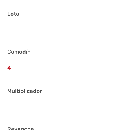
Loto
1 8 9 14 22 40
Comodín
4
Multiplicador
3
Revancha