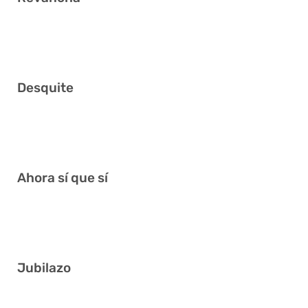
12 26 28 29 35 38
Desquite
14 25 27 33 34 37
Ahora sí que sí
8 21 29 34 35 37
Jubilazo
3 12 18 26 36 38