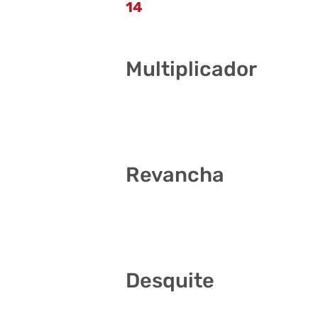
14
Multiplicador
5
Revancha
2 5 10 11 23 24
Desquite