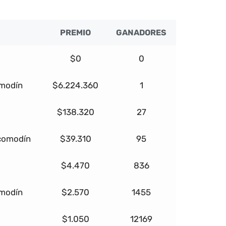
PREMIO
GANADORES
$0
0
omodín
$6.224.360
1
$138.320
27
 comodín
$39.310
95
$4.470
836
omodín
$2.570
1455
$1.050
12169