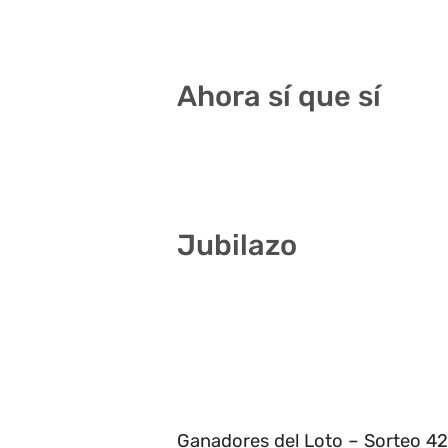
3 17 19 27 28 35
Ahora sí que sí
9 12 19 23 31 33
Jubilazo
14 16 24 30 38 41
4 19 20 22 30 40
8 10 12 23 24 25
10 19 21 25 28 32
Ganadores del Loto – Sorteo 42