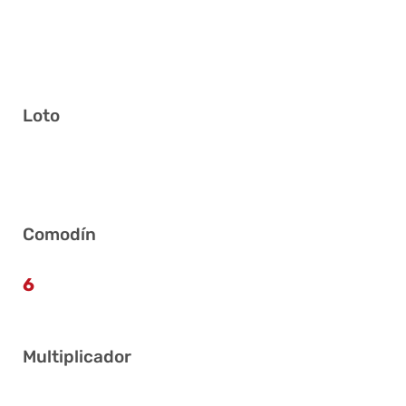
Loto
12 13 17 19 23 36
Comodín
6
Multiplicador
4