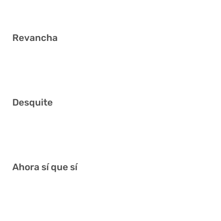
Revancha
10 11 25 35 39 41
Desquite
2 3 17 26 37 41
Ahora sí que sí
3 16 27 28 29 36