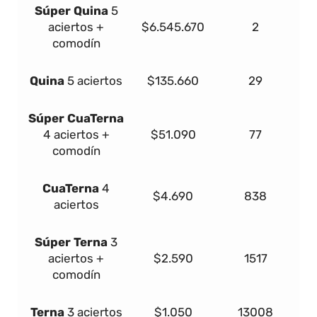
Súper
Quina
5
aciertos +
$6.545.670
2
comodín
Quina
5 aciertos
$135.660
29
Súper
Cua
Terna
4 aciertos +
$51.090
77
comodín
Cua
Terna
4
$4.690
838
aciertos
Súper
Terna
3
aciertos +
$2.590
1517
comodín
Terna
3 aciertos
$1.050
13008