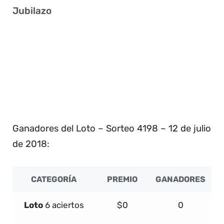
Jubilazo
3 18 24 25 26 39
22 23 29 30 37 40
1 9 16 38 40 41
2 13 14 21 25 38
Ganadores del Loto – Sorteo 4198 – 12 de julio
de 2018:
CATEGORÍA
PREMIO
GANADORES
Loto
6 aciertos
$0
0