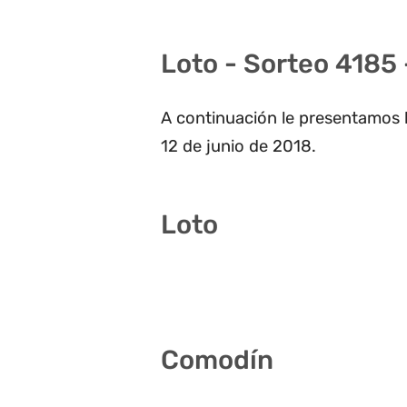
Loto - Sorteo 4185 
A continuación le presentamos l
12 de junio de 2018.
Loto
06
08
13
29
30
37
Comodín