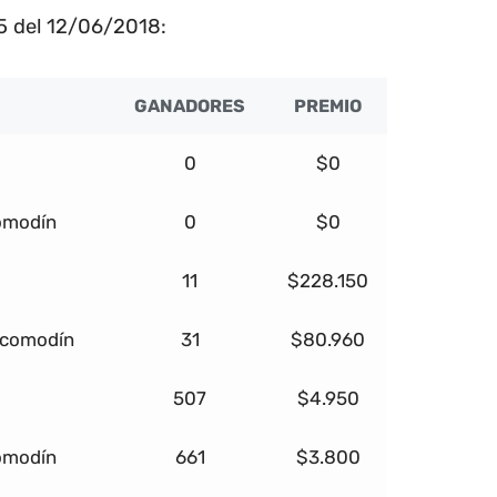
5 del 12/06/2018:
GANADORES
PREMIO
0
$0
comodín
0
$0
11
$228.150
 comodín
31
$80.960
507
$4.950
omodín
661
$3.800