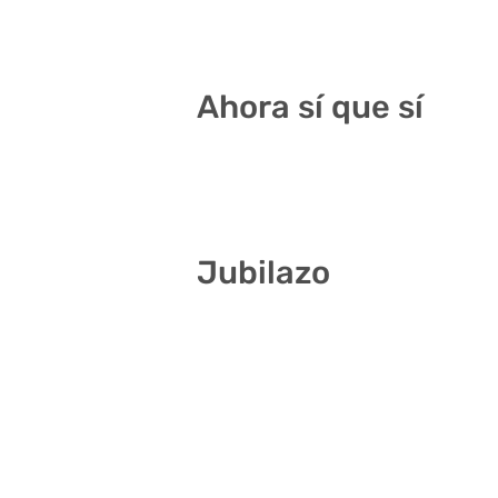
01 07 09 16 26 38
Ahora sí que sí
04 09 18 20 30 33
Jubilazo
04 07 10 14 20 36
03 07 15 20 22 34
08 19 20 33 36 38
06 09 27 33 36 38