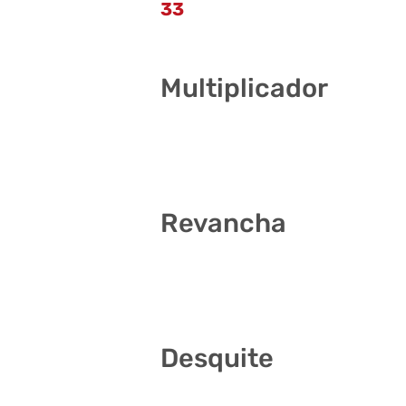
33
Multiplicador
2
Revancha
11 21 31 37 39 41
Desquite