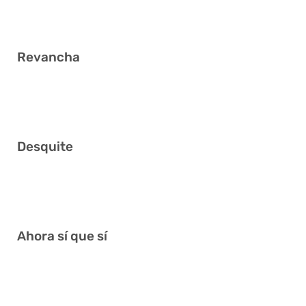
4
Revancha
7 25 27 30 31 34
Desquite
18 19 20 30 32 36
Ahora sí que sí
2 9 20 23 33 38