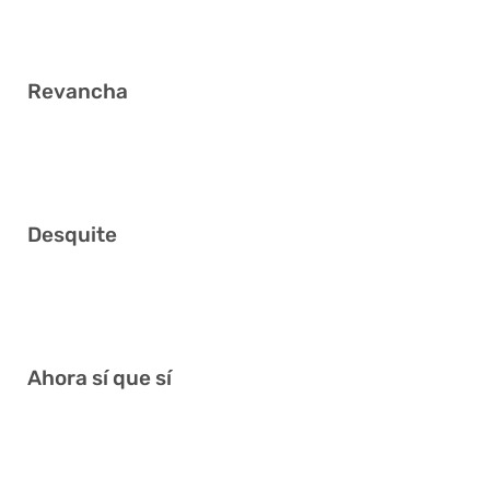
3
Revancha
12 15 20 34 37 40
Desquite
6 15 18 24 34 37
Ahora sí que sí
1 8 13 24 32 40