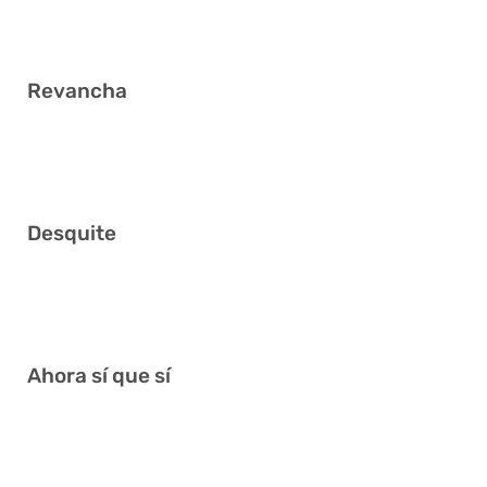
3
Revancha
3 13 14 31 38 39
Desquite
9 14 16 29 31 38
Ahora sí que sí
3 4 6 16 21 41